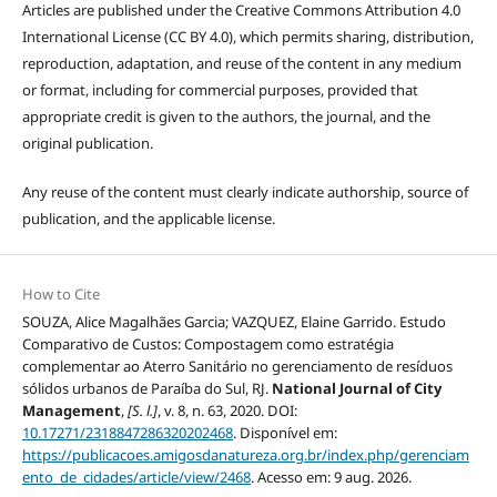
Articles are published under the Creative Commons Attribution 4.0
International License (CC BY 4.0), which permits sharing, distribution,
reproduction, adaptation, and reuse of the content in any medium
or format, including for commercial purposes, provided that
appropriate credit is given to the authors, the journal, and the
original publication.
Any reuse of the content must clearly indicate authorship, source of
publication, and the applicable license.
How to Cite
SOUZA, Alice Magalhães Garcia; VAZQUEZ, Elaine Garrido. Estudo
Comparativo de Custos: Compostagem como estratégia
complementar ao Aterro Sanitário no gerenciamento de resíduos
sólidos urbanos de Paraíba do Sul, RJ.
National Journal of City
Management
,
[S. l.]
, v. 8, n. 63, 2020. DOI:
10.17271/2318847286320202468
. Disponível em:
https://publicacoes.amigosdanatureza.org.br/index.php/gerenciam
ento_de_cidades/article/view/2468
. Acesso em: 9 aug. 2026.