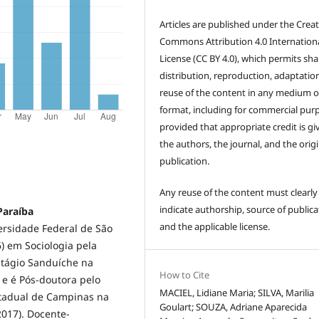
Articles are published under the Creat
Commons Attribution 4.0 Internation
License (CC BY 4.0), which permits sha
distribution, reproduction, adaptatio
reuse of the content in any medium o
format, including for commercial pur
provided that appropriate credit is gi
the authors, the journal, and the origi
publication.
Any reuse of the content must clearly
indicate authorship, source of publica
Paraíba
and the applicable license.
ersidade Federal de São
6) em Sociologia pela
stágio Sanduíche na
How to Cite
 e é Pós-doutora pelo
MACIEL, Lidiane Maria; SILVA, Marilia
stadual de Campinas na
Goulart; SOUZA, Adriane Aparecida
2017). Docente-