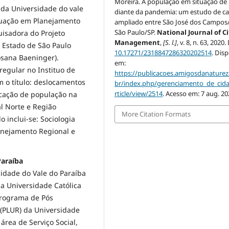
Moreira. A população em situação de
da Universidade do vale
diante da pandemia: um estudo de c
duação em Planejamento
ampliado entre São José dos Campos
São Paulo/SP.
National Journal of Ci
uisadora do Projeto
Management
,
[S. l.]
, v. 8, n. 63, 2020.
 Estado de São Paulo
10.17271/2318847286320202514
. Dis
sana Baeninger).
em:
egular no Instituo de
https://publicacoes.amigosdanaturez
 o título: deslocamentos
br/index.php/gerenciamento_de_cid
rticle/view/2514
. Acesso em: 7 aug. 20
ocação de população na
al Norte e Região
More Citation Formats
 inclui-se: Sociologia
anejamento Regional e
Paraíba
sidade do Vale do Paraíba
ia Universidade Católica
programa de Pós
(PLUR) da Universidade
área de Serviço Social,