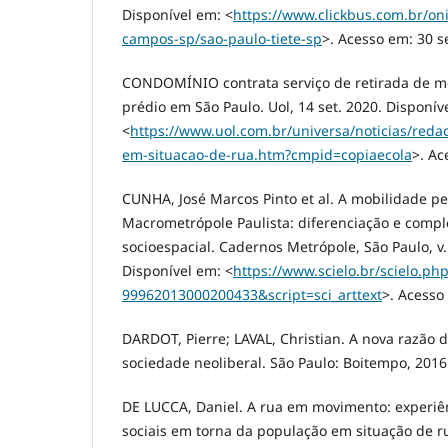
Disponível em: <
https://www.clickbus.com.br/on
campos-sp/sao-paulo-tiete-sp
>. Acesso em: 30 se
CONDOMÍNIO contrata serviço de retirada de m
prédio em São Paulo. Uol, 14 set. 2020. Disponív
<
https://www.uol.com.br/universa/noticias/red
em-situacao-de-rua.htm?cmpid=copiaecola
>. Ac
CUNHA, José Marcos Pinto et al. A mobilidade p
Macrometrópole Paulista: diferenciação e comp
socioespacial. Cadernos Metrópole, São Paulo, v.1
Disponível em: <
https://www.scielo.br/scielo.ph
99962013000200433&script=sci_arttext
>. Acesso
DARDOT, Pierre; LAVAL, Christian. A nova razão 
sociedade neoliberal. São Paulo: Boitempo, 2016
DE LUCCA, Daniel. A rua em movimento: experiê
sociais em torna da população em situação de r