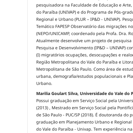
pesquisadora na Faculdade de Educação e Arte, 
do Paraíba (UNIVAP) e do Programa de Pós-gra
Regional e Urbano (PLUR – IP&D - UNIVAP). Pesq
Temático FAPESP Observatório das migrações no
(NEPO/UNICAMP, coordenado pela Profa. Dra. Ro
Atualmente desenvolve um projeto de pesquisa r
Pesquisa e Desenvolvimento (IP&D – UNIVAP) com
(I) migratórios ocupações, desocupações e real
Região Metropolitana do Vale do Paraíba e Litor
Metropolitana de São Paulo. Como área de estudo
urbana, demografia/estudos populacionais e Pl
Urbano.
Marilia Goulart Silva, Universidade do Vale do 
Possui graduação em Serviço Social pela Univer
(2013) , Mestrado em Serviço Social pela Pontifíc
de São Paulo - PUC/SP (2018). É doutoranda do 
graduação em Planejamento Urbano e Regional 
do Vale do Paraíba - Univap. Tem experiência na 