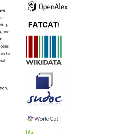
ive
al
ring,
n, and
r
poses,
ven to
nal
tion,