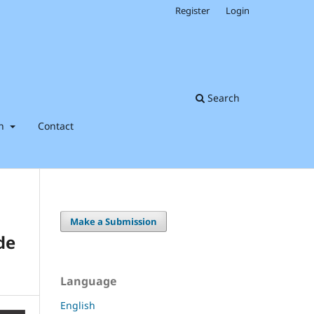
Register
Login
Search
on
Contact
Make a Submission
de
Language
English