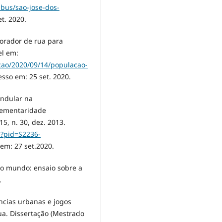
ibus/sao-jose-dos-
t. 2020.
orador de rua para
el em:
acao/2020/09/14/populacao-
esso em: 25 set. 2020.
endular na
lementaridade
5, n. 30, dez. 2013.
p?pid=S2236-
 em: 27 set.2020.
do mundo: ensaio sobre a
.
ncias urbanas e jogos
ua. Dissertação (Mestrado