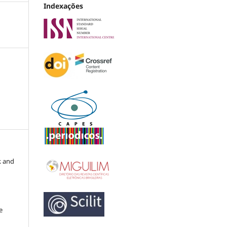
Indexações
k and
e