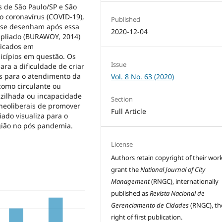
 de São Paulo/SP e São
 coronavírus (COVID-19),
Published
e se desenham após essa
2020-12-04
mpliado (BURAWOY, 2014)
licados em
nicípios em questão. Os
Issue
ara a dificuldade de criar
os para o atendimento da
Vol. 8 No. 63 (2020)
como circulante ou
ruzilhada ou incapacidade
Section
 neoliberais de promover
Full Article
iado visualiza para o
egião no pós pandemia.
License
Authors retain copyright of their wor
grant the
National Journal of City
Management
(RNGC), internationally
published as
Revista Nacional de
Gerenciamento de Cidades
(RNGC), th
right of first publication.