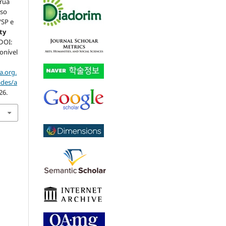
 rua
aso
/SP e
ty
 DOI:
ponível
a.org.
ades/a
26.