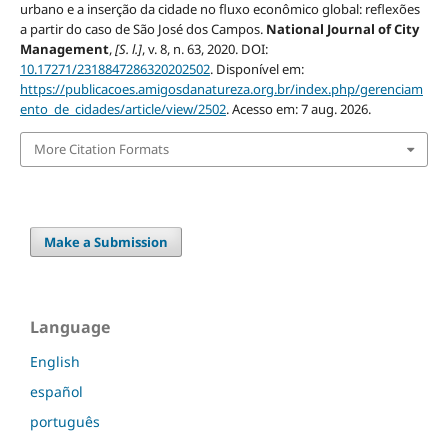
urbano e a inserção da cidade no fluxo econômico global: reflexões
a partir do caso de São José dos Campos.
National Journal of City
Management
,
[S. l.]
, v. 8, n. 63, 2020. DOI:
10.17271/2318847286320202502
. Disponível em:
https://publicacoes.amigosdanatureza.org.br/index.php/gerenciam
ento_de_cidades/article/view/2502
. Acesso em: 7 aug. 2026.
More Citation Formats
Make a Submission
Language
English
español
português