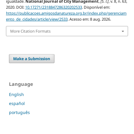
igualdade.
National Journal of City Management
,
[S. l.]
, v. 8, n. 63,
2020. DOI:
10.17271/2318847286320202533
. Disponível em:
https://publicacoes.amigosdanatureza.org.br/index.php/gerenciam
ento_de_cidades/article/view/2533
. Acesso em: 8 aug. 2026.
More Citation Formats
Make a Submission
Language
English
español
português