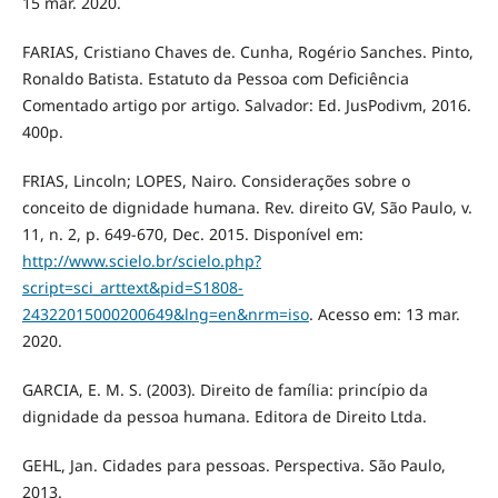
15 mar. 2020.
FARIAS, Cristiano Chaves de. Cunha, Rogério Sanches. Pinto,
Ronaldo Batista. Estatuto da Pessoa com Deficiência
Comentado artigo por artigo. Salvador: Ed. JusPodivm, 2016.
400p.
FRIAS, Lincoln; LOPES, Nairo. Considerações sobre o
conceito de dignidade humana. Rev. direito GV, São Paulo, v.
11, n. 2, p. 649-670, Dec. 2015. Disponível em:
http://www.scielo.br/scielo.php?
script=sci_arttext&pid=S1808-
24322015000200649&lng=en&nrm=iso
. Acesso em: 13 mar.
2020.
GARCIA, E. M. S. (2003). Direito de família: princípio da
dignidade da pessoa humana. Editora de Direito Ltda.
GEHL, Jan. Cidades para pessoas. Perspectiva. São Paulo,
2013.