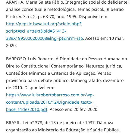
ARANHA, Maria Salete Fábio. Integração social do deficiente:
análise conceitual e metodológica. Temas psicol., Ribeirão
Preto, v. 3, n. 2, p. 63-70, ago. 1995. Disponível em
http://pepsic.bvsalud.org/scielo.php?
script=sci_arttext&pid=S1413-
389X1995000200008&lng=pt&nrm=iso
. Acesso em: 10 mar.
2020.
BARROSO, Luís Roberto. A Dignidade da Pessoa Humana no
Direito Constitucional Contemporâneo: Natureza Jurídica,
Conteúdos Mínimos e Critérios de Aplicação. Versão
provisória para debate público. Mimeografado, dezembro
de 2010. Disponível em:
https://www.luisrobertobarroso.com.br/wp-
content/uploads/2010/12/Dignidade_texto-
base_11dez2010.pdf
. Acesso em: 20 fev. 2020.
BRASIL. Lei nº 378, de 13 de janeiro de 1937. Dá nova
organização ao Ministério da Educação e Saúde Pública.