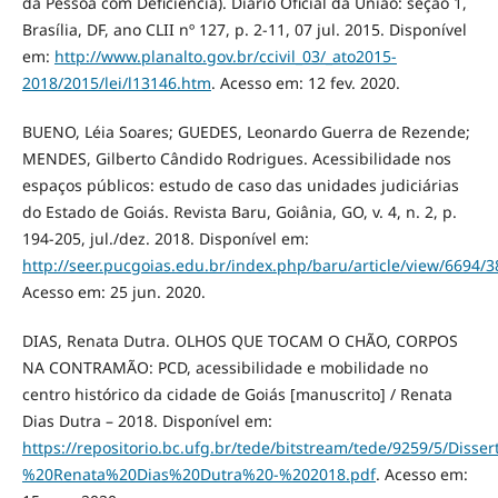
da Pessoa com Deficiência). Diário Oficial da União: seção 1,
Brasília, DF, ano CLII nº 127, p. 2-11, 07 jul. 2015. Disponível
em:
http://www.planalto.gov.br/ccivil_03/_ato2015-
2018/2015/lei/l13146.htm
. Acesso em: 12 fev. 2020.
BUENO, Léia Soares; GUEDES, Leonardo Guerra de Rezende;
MENDES, Gilberto Cândido Rodrigues. Acessibilidade nos
espaços públicos: estudo de caso das unidades judiciárias
do Estado de Goiás. Revista Baru, Goiânia, GO, v. 4, n. 2, p.
194-205, jul./dez. 2018. Disponível em:
http://seer.pucgoias.edu.br/index.php/baru/article/view/6694/
Acesso em: 25 jun. 2020.
DIAS, Renata Dutra. OLHOS QUE TOCAM O CHÃO, CORPOS
NA CONTRAMÃO: PCD, acessibilidade e mobilidade no
centro histórico da cidade de Goiás [manuscrito] / Renata
Dias Dutra – 2018. Disponível em:
https://repositorio.bc.ufg.br/tede/bitstream/tede/9259/5/D
%20Renata%20Dias%20Dutra%20-%202018.pdf
. Acesso em: