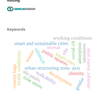
Hosting
Keywords
working conditions
smart and sustainable cities
covid-19
adsorption
sanitation
mortar
city
rebouças
public squares
strategic master plan
leisure
health conditions
smart cities
cement bags
urban structuring zone. axis
são paulo.
walkability
development
identity.
time series
gender