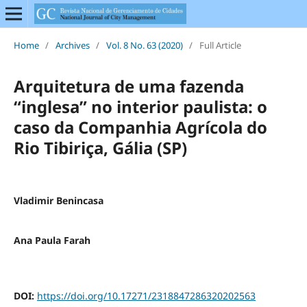
Home
/
Archives
/
Vol. 8 No. 63 (2020)
/
Full Article
Arquitetura de uma fazenda
“inglesa” no interior paulista: o
caso da Companhia Agrícola do
Rio Tibiriça, Gália (SP)
Vladimir Benincasa
Ana Paula Farah
DOI:
https://doi.org/10.17271/2318847286320202563