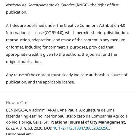
Nacional de Gerenciamento de Cidades
(RNGC), the right of first
publication.
Articles are published under the Creative Commons Attribution 4.0
International License (CC BY 4.0), which permits sharing, distribution,
reproduction, adaptation, and reuse of the content in any medium
or format, including for commercial purposes, provided that
appropriate credit is given to the authors, the journal, and the
original publication.
Any reuse of the content must clearly indicate authorship, source of
publication, and the applicable license.
How to Cite
BENINCASA, Vladimir; FARAH, Ana Paula. Arquitetura de uma
fazenda “inglesa” no interior paulista: o caso da Companhia Agrícola
do Rio Tibiriça, Gália (SP).
National Journal of City Management
,
[S. l.]
, v. 8, n. 63, 2020. DOI:
10.17271/2318847286320202563
.
Disponível em: