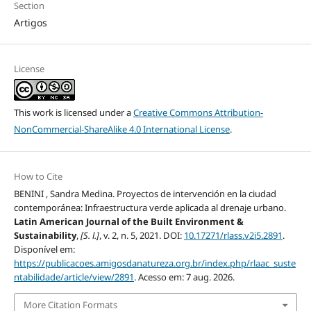
Section
Artigos
License
This work is licensed under a
Creative Commons Attribution-
NonCommercial-ShareAlike 4.0 International License
.
How to Cite
BENINI , Sandra Medina. Proyectos de intervención en la ciudad
contemporánea: Infraestructura verde aplicada al drenaje urbano.
Latin American Journal of the Built Environment &
Sustainability
,
[S. l.]
, v. 2, n. 5, 2021. DOI:
10.17271/rlass.v2i5.2891
.
Disponível em:
https://publicacoes.amigosdanatureza.org.br/index.php/rlaac_suste
ntabilidade/article/view/2891
. Acesso em: 7 aug. 2026.
More Citation Formats