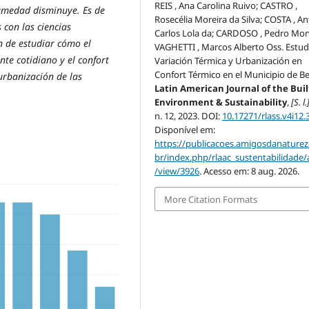
REIS , Ana Carolina Ruivo; CASTRO ,
umedad disminuye. Es de
Rosecélia Moreira da Silva; COSTA , A
 con las ciencias
Carlos Lola da; CARDOSO , Pedro Mon
n de estudiar cómo el
VAGHETTI , Marcos Alberto Oss. Estud
nte cotidiano y el confort
Variación Térmica y Urbanización en
Confort Térmico en el Municipio de B
 urbanización de las
Latin American Journal of the Buil
Environment & Sustainability
,
[S. l.
n. 12, 2023. DOI:
10.17271/rlass.v4i12.
Disponível em:
https://publicacoes.amigosdanaturez
br/index.php/rlaac_sustentabilidade/a
/view/3926
. Acesso em: 8 aug. 2026.
More Citation Formats