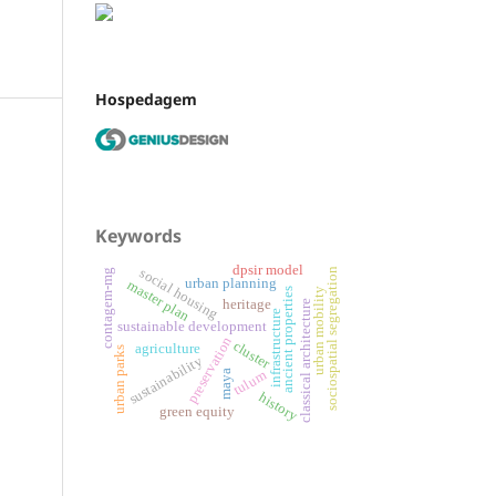
Hospedagem
Keywords
dpsir model
sociospatial segregation
social housing
contagem-mg
urban planning
master plan
ancient properties
urban mobility
heritage
classical architecture
infrastructure
sustainable development
preservation
cluster
agriculture
urban parks
sustainability
tulum
maya
history
green equity