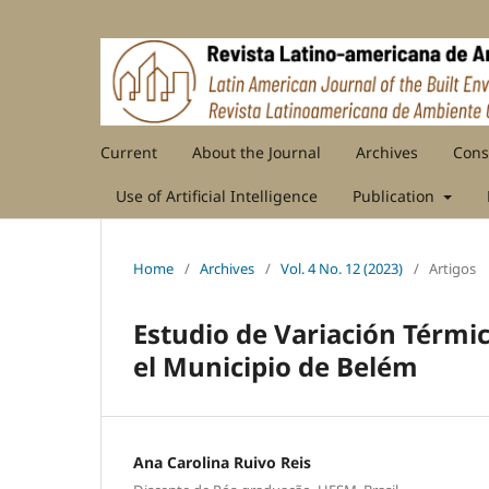
Current
About the Journal
Archives
Cons
Use of Artificial Intelligence
Publication
Home
/
Archives
/
Vol. 4 No. 12 (2023)
/
Artigos
Estudio de Variación Térmi
el Municipio de Belém
Ana Carolina Ruivo Reis