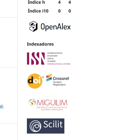
Índice h
4
4
Índice i10
0
0
Indexadores
l-