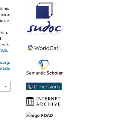
ntônio
teiro;
io de
elém.
t
]
, v. 4,
3926
.
a.org.
rticle