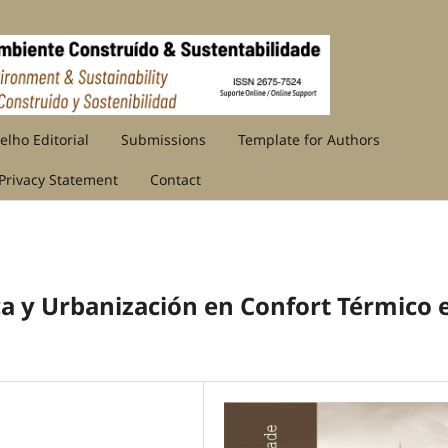
elho Editorial
Submissions
Template for Authors
Privacy Statement
Contact
ca y Urbanización en Confort Térmico 