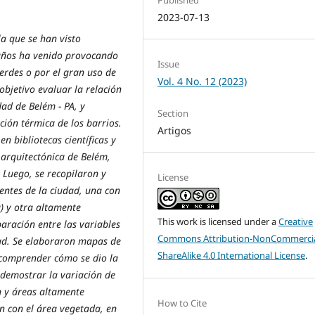
Published
2023-07-13
la que se han visto
 años ha venido provocando
Issue
erdes o por el gran uso de
Vol. 4 No. 12 (2023)
objetivo evaluar la relación
ad de Belém - PA, y
Section
ción térmica de los barrios.
Artigos
n bibliotecas científicas y
 arquitectónica de Belém,
 Luego, se recopilaron y
License
entes de la ciudad, una con
) y otra altamente
This work is licensed under a
Creative
aración entre las variables
Commons Attribution-NonCommercia
dad. Se elaboraron mapas de
ShareAlike 4.0 International License
.
a comprender cómo se dio la
 demostrar la variación de
 y áreas altamente
How to Cite
n con el área vegetada, en