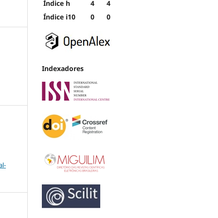
Índice h
4
4
Índice i10
0
0
Indexadores
l-