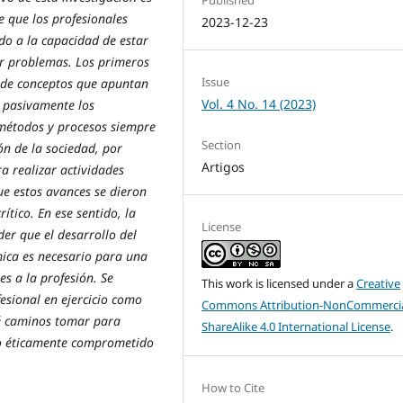
Published
e que los profesionales
2023-12-23
do a la capacidad de estar
r problemas. Los primeros
Issue
 de conceptos que apuntan
Vol. 4 No. 14 (2023)
r pasivamente los
 métodos y procesos siempre
Section
ón de la sociedad, por
Artigos
a realizar actividades
e estos avances se dieron
ítico. En ese sentido, la
License
er que el desarrollo del
mica es necesario para una
s a la profesión. Se
This work is licensed under a
Creative
fesional en ejercicio como
Commons Attribution-NonCommercia
ué caminos tomar para
ShareAlike 4.0 International License
.
ino éticamente comprometido
How to Cite