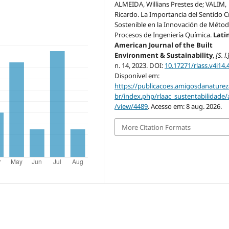
ALMEIDA, Willians Prestes de; VALIM,
Ricardo. La Importancia del Sentido Cr
Sostenible en la Innovación de Métod
Procesos de Ingeniería Química.
Lati
American Journal of the Built
Environment & Sustainability
,
[S. l.
n. 14, 2023. DOI:
10.17271/rlass.v4i14.
Disponível em:
https://publicacoes.amigosdanaturez
br/index.php/rlaac_sustentabilidade/a
/view/4489
. Acesso em: 8 aug. 2026.
More Citation Formats