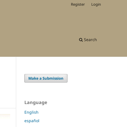
Register
Login
Search
Make a Submission
Language
English
español