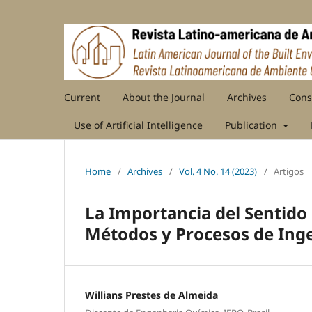
Current
About the Journal
Archives
Cons
Use of Artificial Intelligence
Publication
Home
/
Archives
/
Vol. 4 No. 14 (2023)
/
Artigos
La Importancia del Sentido 
Métodos y Procesos de Ing
Willians Prestes de Almeida