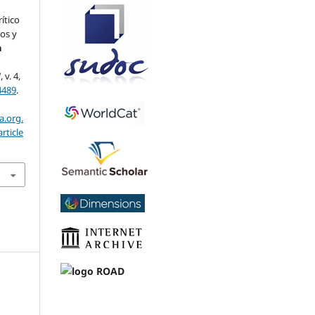
ítico
os y
n
]
, v. 4,
4489
.
a.org.
rticle