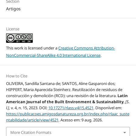
Section
Artigos
License
This work is licensed under a
Creative Commons Attribution-
NonCommercial-ShareAlike 4.0 International License
.
How to Cite
OLIVEIRA, Sandilla Santana de; SANTOS, Aline Gasparoni dos;
HIPPERT, Maria Aparecida Steinherz. Reutilización de residuos de
construcción y demolición (RCD): una revisión de la literatura.
Latin
American Journal of the Built Environment & Sustainability
,
[S.
l.]
, v. 4, n. 15, 2023. DOI:
10.17271/rlass.v4i15.4521
. Disponível em:
https://publicacoes.amigosdanatureza.org.br/index.php/rlaac_suste
ntabilidade/article/view/4521
. Acesso em: 9 aug. 2026.
More Citation Formats