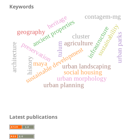
Keywords
contagem-mg
heritage
ancient properties
sustainability
infrastructure
geography
urban parks
cluster
agriculture
preservation
tulum
architecture
sustainable development
history
maya
urban landscaping
social housing
urban morphology
urban planning
Latest publications