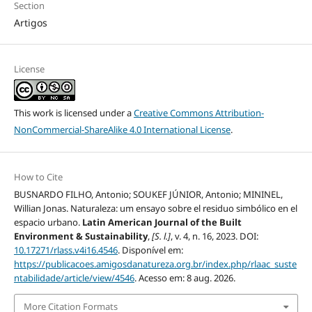
Section
Artigos
License
This work is licensed under a
Creative Commons Attribution-
NonCommercial-ShareAlike 4.0 International License
.
How to Cite
BUSNARDO FILHO, Antonio; SOUKEF JÚNIOR, Antonio; MININEL,
Willian Jonas. Naturaleza: um ensayo sobre el residuo simbólico en el
espacio urbano.
Latin American Journal of the Built
Environment & Sustainability
,
[S. l.]
, v. 4, n. 16, 2023. DOI:
10.17271/rlass.v4i16.4546
. Disponível em:
https://publicacoes.amigosdanatureza.org.br/index.php/rlaac_suste
ntabilidade/article/view/4546
. Acesso em: 8 aug. 2026.
More Citation Formats