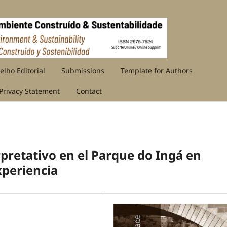
elho Editorial
Submissions
Template for Authors
Privacy Statement
Contact
pretativo en el Parque do Ingá en
xperiencia