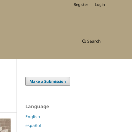
Register
Login
Search
Make a Submission
Language
English
español