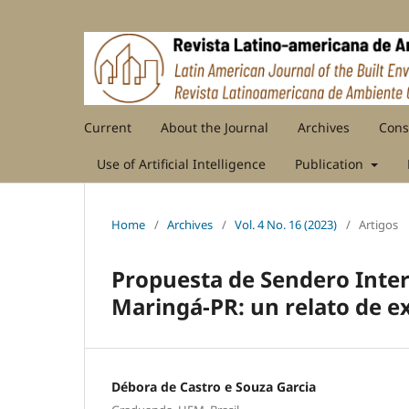
Current
About the Journal
Archives
Cons
Use of Artificial Intelligence
Publication
Home
/
Archives
/
Vol. 4 No. 16 (2023)
/
Artigos
Propuesta de Sendero Inter
Maringá-PR: un relato de e
Débora de Castro e Souza Garcia