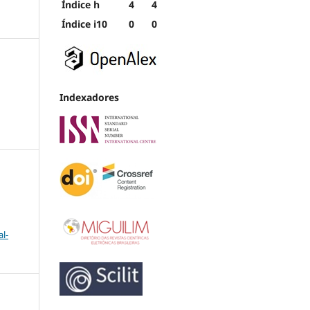
Índice h
4
4
Índice i10
0
0
Indexadores
l-