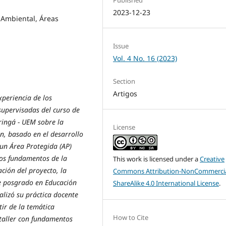
Published
2023-12-23
 Ambiental, Áreas
Issue
Vol. 4 No. 16 (2023)
Section
Artigos
xperiencia de los
supervisadas del curso de
ringá - UEM sobre la
License
ón, basado en el desarrollo
 un Área Protegida (AP)
los fundamentos de la
This work is licensed under a
Creative
ción del proyecto, la
Commons Attribution-NonCommercia
e posgrado en Educación
ShareAlike 4.0 International License
.
alizó su práctica docente
ir de la temática
How to Cite
 taller con fundamentos