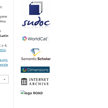
o;
,
ayane
 Ana
n
.
Latin
]
, v. 4,
4553
.
a.org.
rticle