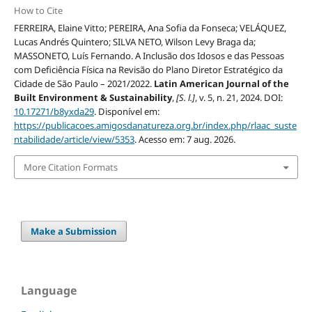
How to Cite
FERREIRA, Elaine Vitto; PEREIRA, Ana Sofia da Fonseca; VELÁQUEZ,
Lucas Andrés Quintero; SILVA NETO, Wilson Levy Braga da;
MASSONETO, Luís Fernando. A Inclusão dos Idosos e das Pessoas
com Deficiência Física na Revisão do Plano Diretor Estratégico da
Cidade de São Paulo – 2021/2022.
Latin American Journal of the
Built Environment & Sustainability
,
[S. l.]
, v. 5, n. 21, 2024. DOI:
10.17271/b8yxda29
. Disponível em:
https://publicacoes.amigosdanatureza.org.br/index.php/rlaac_suste
ntabilidade/article/view/5353
. Acesso em: 7 aug. 2026.
More Citation Formats
Make a Submission
Language