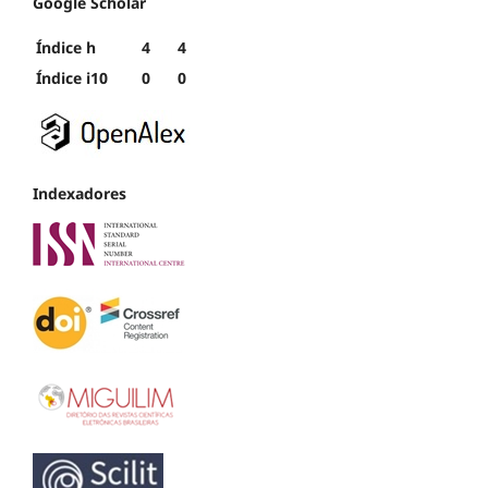
Google Scholar
Índice h
4
4
Índice i10
0
0
Indexadores