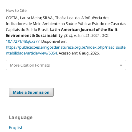
How to Cite
COSTA , Laura Meira; SILVA , Thaísa Leal da. A Influência dos
Indicadores de Meio Ambiente na Saúde Pública: Estudo de Caso das
Capitais do Sul do Brasil .
Latin American Journal of the Built
Environment & Sustainability
,
[S. l.]
, v. 5, n. 21, 2024. DOI:
10.17271/48q6x277
. Disponível em:
https://publicacoes.amigosdanatureza.org.br/index.php/rlaac_suste
ntabilidade/article/view/5354
. Acesso em: 6 aug. 2026.
More Citation Formats
Make a Submission
Language
English