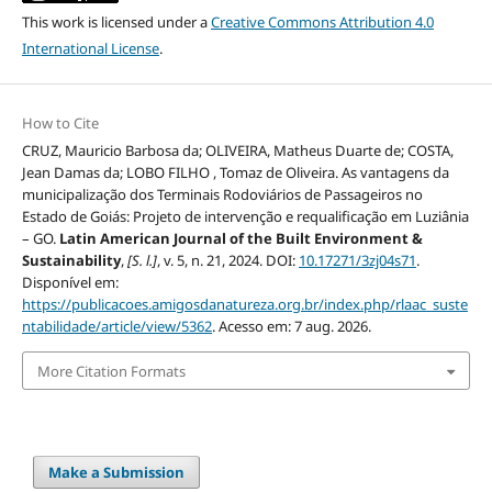
This work is licensed under a
Creative Commons Attribution 4.0
International License
.
How to Cite
CRUZ, Mauricio Barbosa da; OLIVEIRA, Matheus Duarte de; COSTA,
Jean Damas da; LOBO FILHO , Tomaz de Oliveira. As vantagens da
municipalização dos Terminais Rodoviários de Passageiros no
Estado de Goiás: Projeto de intervenção e requalificação em Luziânia
– GO.
Latin American Journal of the Built Environment &
Sustainability
,
[S. l.]
, v. 5, n. 21, 2024. DOI:
10.17271/3zj04s71
.
Disponível em:
https://publicacoes.amigosdanatureza.org.br/index.php/rlaac_suste
ntabilidade/article/view/5362
. Acesso em: 7 aug. 2026.
More Citation Formats
Make a Submission