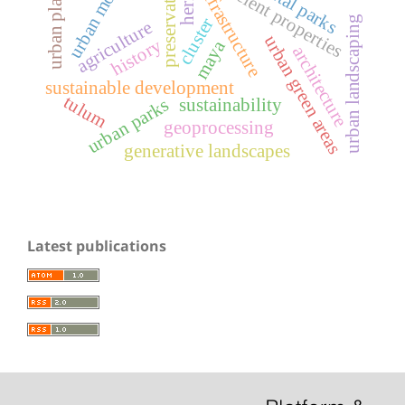
urban mobility
urban planning
preservation
ancient properties
infrastructure
urban landscaping
cluster
agriculture
urban green areas
history
maya
architecture
sustainable development
tulum
urban parks
sustainability
geoprocessing
generative landscapes
Latest publications