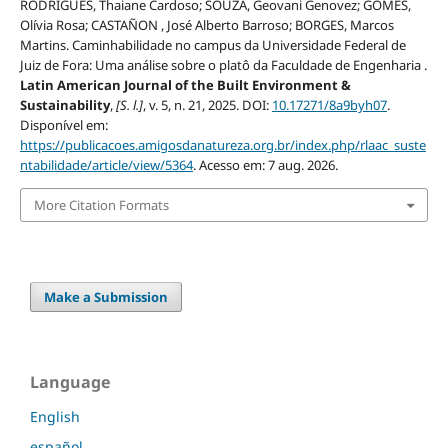
RODRIGUES, Thaiane Cardoso; SOUZA, Geovani Genovez; GOMES,
Olívia Rosa; CASTAÑON , José Alberto Barroso; BORGES, Marcos
Martins. Caminhabilidade no campus da Universidade Federal de
Juiz de Fora: Uma análise sobre o platô da Faculdade de Engenharia .
Latin American Journal of the Built Environment &
Sustainability
,
[S. l.]
, v. 5, n. 21, 2025. DOI:
10.17271/8a9byh07
.
Disponível em:
https://publicacoes.amigosdanatureza.org.br/index.php/rlaac_suste
ntabilidade/article/view/5364
. Acesso em: 7 aug. 2026.
More Citation Formats
Make a Submission
Language
English
español