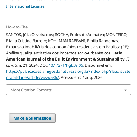
International License
.
How to Cite
SANTOS, Júlia Oliveira dos; ROCHA, Eudes de Arimatéa; MONTEIRO,
Eliana Cristina Barreto; KOHLMAN RABBANI, Emilia Rahnemay.
Expansão imobiliária dos condomínios residenciais em Paulista (PE):
Análise qualiquantitativa dos impactos socio-urbanísticos.
Latin
American Journal of the Built Environment & Sustainability
,
[S.
l.]
, v. 5, n. 21, 2024. DOI:
10.17271/hgb3zf06
. Disponível em:
https://publicacoes.amigosdanatureza.org.br/index.php/rlaac_suste
ntabilidade/article/view/5367
. Acesso em: 7 aug. 2026.
More Citation Formats
Make a Submission