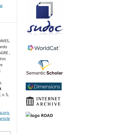
al
HAVES,
ardo
AGRE ,
tos
de
:
s.
t
]
, v. 5,
a.org.
rticle