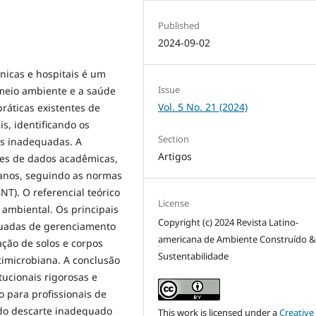
Published
2024-09-02
icas e hospitais é um
Issue
meio ambiente e a saúde
Vol. 5 No. 21 (2024)
práticas existentes de
s, identificando os
Section
as inadequadas. A
Artigos
es de dados acadêmicas,
 anos, seguindo as normas
NT). O referencial teórico
License
o ambiental. Os principais
Copyright (c) 2024 Revista Latino-
equadas de gerenciamento
americana de Ambiente Construído 
ção de solos e corpos
Sustentabilidade
ntimicrobiana. A conclusão
tucionais rigorosas e
 para profissionais de
 do descarte inadequado
This work is licensed under a
Creative