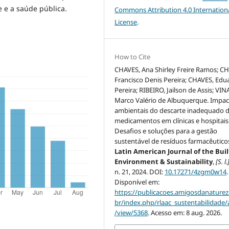
 e a saúde pública.
Commons Attribution 4.0 Internation
License
.
How to Cite
CHAVES, Ana Shirley Freire Ramos; C
Francisco Denis Pereira; CHAVES, Edu
Pereira; RIBEIRO, Jailson de Assis; VIN
Marco Valério de Albuquerque. Impac
ambientais do descarte inadequado 
medicamentos em clínicas e hospitais
Desafios e soluções para a gestão
sustentável de resíduos farmacêutico
Latin American Journal of the Buil
Environment & Sustainability
,
[S. l.
n. 21, 2024. DOI:
10.17271/4zgm0w14
.
Disponível em:
https://publicacoes.amigosdanaturez
br/index.php/rlaac_sustentabilidade/a
/view/5368
. Acesso em: 8 aug. 2026.