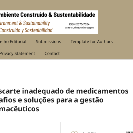
elho Editorial
Submissions
Template for Authors
Privacy Statement
Contact
escarte inadequado de medicamentos
afios e soluções para a gestão
rmacêuticos