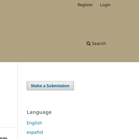
Register
Login
Search
Make a Submission
Language
English
español