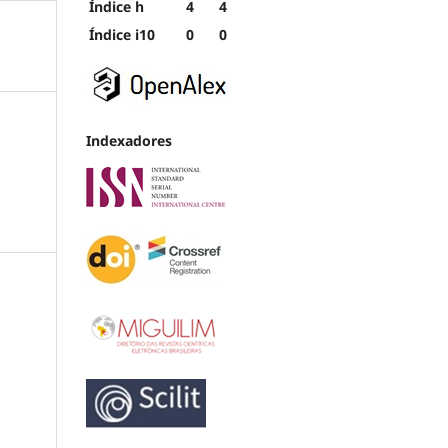
Índice h
4
4
Índice i10
0
0
Indexadores
&