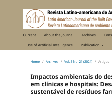
Current
About the Journal
Archives
Cons
Use of Artificial Intelligence
Publication
Home
/
Archives
/
Vol. 5 No. 21 (2024)
/
Artigos
Impactos ambientais do d
em clínicas e hospitais: Des
sustentável de resíduos fa