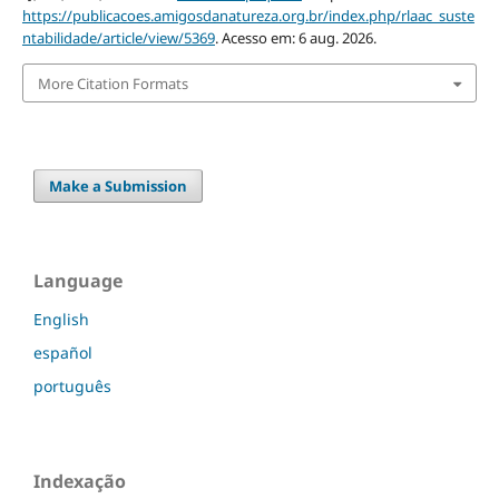
https://publicacoes.amigosdanatureza.org.br/index.php/rlaac_suste
ntabilidade/article/view/5369
. Acesso em: 6 aug. 2026.
More Citation Formats
Make a Submission
Language
English
español
português
Indexação