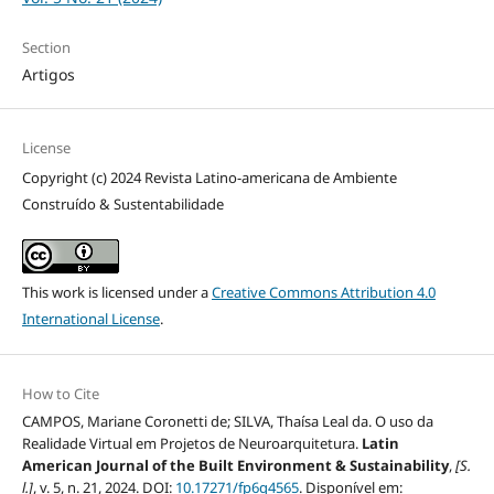
Section
Artigos
License
Copyright (c) 2024 Revista Latino-americana de Ambiente
Construído & Sustentabilidade
This work is licensed under a
Creative Commons Attribution 4.0
International License
.
How to Cite
CAMPOS, Mariane Coronetti de; SILVA, Thaísa Leal da. O uso da
Realidade Virtual em Projetos de Neuroarquitetura.
Latin
American Journal of the Built Environment & Sustainability
,
[S.
l.]
, v. 5, n. 21, 2024. DOI:
10.17271/fp6q4565
. Disponível em: