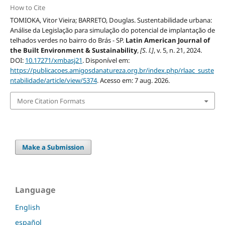
How to Cite
TOMIOKA, Vitor Vieira; BARRETO, Douglas. Sustentabilidade urbana:
Análise da Legislação para simulação do potencial de implantação de
telhados verdes no bairro do Brás - SP.
Latin American Journal of
the Built Environment & Sustainability
,
[S. l.]
, v. 5, n. 21, 2024.
DOI:
10.17271/xmbasj21
. Disponível em:
https://publicacoes.amigosdanatureza.org.br/index.php/rlaac_suste
ntabilidade/article/view/5374
. Acesso em: 7 aug. 2026.
More Citation Formats
Make a Submission
Language
English
español