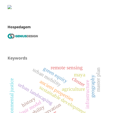
Hospedagem
Keywords
remote sensing
green equity
urban mobility
master plan
maya
geography
cluster
environmental justice
ancient properties
infrastructure
urban landscaping
sustainable development
agriculture
history
dpsir model
preservation