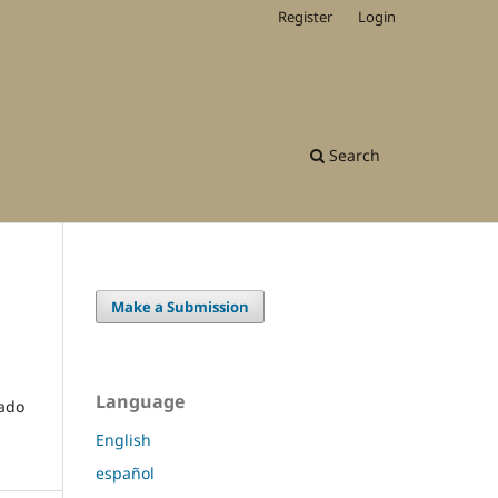
Register
Login
Search
Make a Submission
Language
lado
English
español