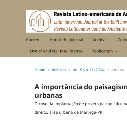
Current
About the Journal
Archives
Cons
Use of Artificial Intelligence
Publication
Home
/
Archives
/
Vol. 5 No. 21 (2024)
/
Artigos
A importância do paisagism
urbanas
O caso da implantação de projeto paisagístico 
direito, área urbana de Maringá-PR.