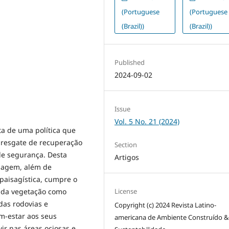
(Portuguese
(Portuguese
(Brazil))
(Brazil))
Published
2024-09-02
Issue
Vol. 5 No. 21 (2024)
ta de uma política que
o resgate de recuperação
Section
de segurança. Desta
Artigos
isagem, além de
paisagística, cumpre o
License
o da vegetação como
das rodovias e
Copyright (c) 2024 Revista Latino-
m-estar aos seus
americana de Ambiente Construído 
vir nas áreas ociosas e