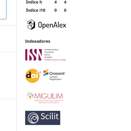
Índice h
4
4
Índice i10
0
0
Indexadores
&