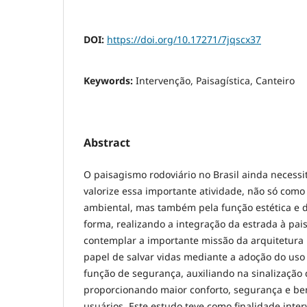
DOI:
https://doi.org/10.17271/7jqscx37
Keywords:
Intervenção, Paisagística, Canteiro
Abstract
O paisagismo rodoviário no Brasil ainda necessi
valorize essa importante atividade, não só com
ambiental, mas também pela função estética e 
forma, realizando a integração da estrada à pa
contemplar a importante missão da arquitetura 
papel de salvar vidas mediante a adoção do us
função de segurança, auxiliando na sinalização 
proporcionando maior conforto, segurança e be
usuários. Este estudo teve como finalidade inter