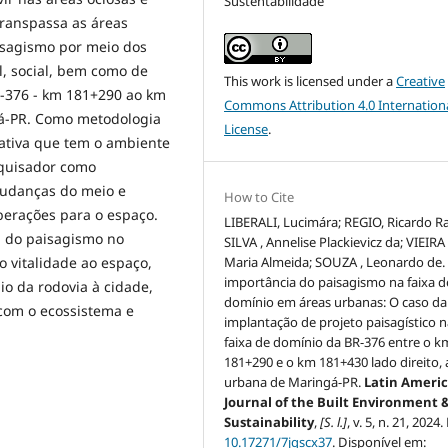
Sustentabilidade
transpassa as áreas
isagismo por meio dos
l, social, bem como de
This work is licensed under a
Creative
R-376 - km 181+290 ao km
Commons Attribution 4.0 Internation
gá-PR. Como metodologia
License
.
ativa que tem o ambiente
squisador como
mudanças do meio e
How to Cite
berações para o espaço.
LIBERALI, Lucimára; REGIO, Ricardo R
ia do paisagismo no
SILVA , Annelise Plackievicz da; VIEIRA 
Maria Almeida; SOUZA , Leonardo de.
o vitalidade ao espaço,
importância do paisagismo na faixa d
io da rodovia à cidade,
domínio em áreas urbanas: O caso da
com o ecossistema e
implantação de projeto paisagístico n
faixa de domínio da BR-376 entre o k
181+290 e o km 181+430 lado direito, 
urbana de Maringá-PR.
Latin Ameri
Journal of the Built Environment 
Sustainability
,
[S. l.]
, v. 5, n. 21, 2024.
10.17271/7jqscx37
. Disponível em: