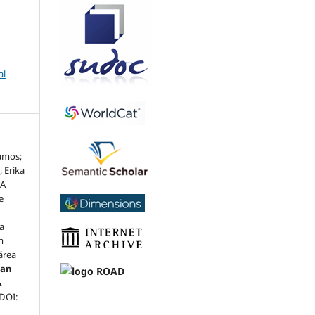
al
amos;
, Erika
 A
e
a
m
área
can
&
 DOI: