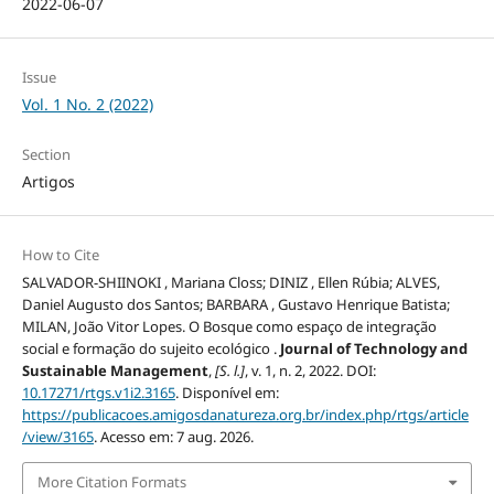
2022-06-07
Issue
Vol. 1 No. 2 (2022)
Section
Artigos
How to Cite
SALVADOR-SHIINOKI , Mariana Closs; DINIZ , Ellen Rúbia; ALVES,
Daniel Augusto dos Santos; BARBARA , Gustavo Henrique Batista;
MILAN, João Vitor Lopes. O Bosque como espaço de integração
social e formação do sujeito ecológico .
Journal of Technology and
Sustainable Management
,
[S. l.]
, v. 1, n. 2, 2022. DOI:
10.17271/rtgs.v1i2.3165
. Disponível em:
https://publicacoes.amigosdanatureza.org.br/index.php/rtgs/article
/view/3165
. Acesso em: 7 aug. 2026.
More Citation Formats