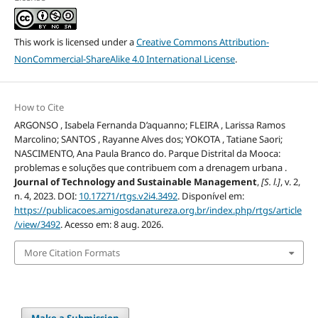
This work is licensed under a
Creative Commons Attribution-
NonCommercial-ShareAlike 4.0 International License
.
How to Cite
ARGONSO , Isabela Fernanda D’aquanno; FLEIRA , Larissa Ramos
Marcolino; SANTOS , Rayanne Alves dos; YOKOTA , Tatiane Saori;
NASCIMENTO, Ana Paula Branco do. Parque Distrital da Mooca:
problemas e soluções que contribuem com a drenagem urbana .
Journal of Technology and Sustainable Management
,
[S. l.]
, v. 2,
n. 4, 2023. DOI:
10.17271/rtgs.v2i4.3492
. Disponível em:
https://publicacoes.amigosdanatureza.org.br/index.php/rtgs/article
/view/3492
. Acesso em: 8 aug. 2026.
More Citation Formats