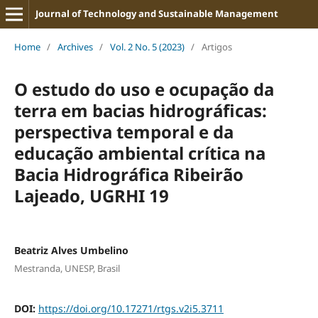
Journal of Technology and Sustainable Management
Home
/
Archives
/
Vol. 2 No. 5 (2023)
/
Artigos
O estudo do uso e ocupação da
terra em bacias hidrográficas:
perspectiva temporal e da
educação ambiental crítica na
Bacia Hidrográfica Ribeirão
Lajeado, UGRHI 19
Beatriz Alves Umbelino
Mestranda, UNESP, Brasil
DOI:
https://doi.org/10.17271/rtgs.v2i5.3711