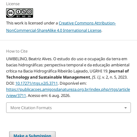
License
This work is licensed under a
Creative Commons Attribution-
NonCommercial-ShareAlike 4.0 International License
.
How to Cite
UMBELINO, Beatriz Alves. O estudo do uso e ocupação da terra em
bacias hidrográficas: perspectiva temporal e da educação ambiental
crítica na Bacia Hidrográfica Ribeirão Lajeado, UGRHI 19.
Journal of
Technology and Sustainable Management
,
[S. l.]
, v. 2, n. 5, 2023.
DOI:
10.17271/rtgs.v2i5.3711
. Disponível em:
https://publicacoes.amigosdanatureza.org.br/index.php/rtgs/article
/view/3711
. Acesso em: 6 aug. 2026.
More Citation Formats
Make a Submission