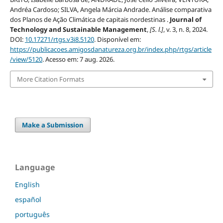
Andréa Cardoso; SILVA, Angela Márcia Andrade. Análise comparativa
dos Planos de Ação Climática de capitais nordestinas .
Journal of
Technology and Sustainable Management
,
[S. l.]
, v. 3, n. 8, 2024.
DOI:
10.17271/rtgs.v3i8.5120
. Disponível em:
https://publicacoes.amigosdanatureza.org.br/index.php/rtgs/article
/view/5120
. Acesso em: 7 aug. 2026.
More Citation Formats
Make a Submission
Language
English
español
português