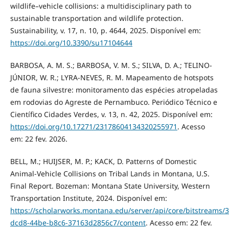
wildlife–vehicle collisions: a multidisciplinary path to
sustainable transportation and wildlife protection.
Sustainability, v. 17, n. 10, p. 4644, 2025. Disponível em:
https://doi.org/10.3390/su17104644
BARBOSA, A. M. S.; BARBOSA, V. M. S.; SILVA, D. A.; TELINO-
JÚNIOR, W. R.; LYRA-NEVES, R. M. Mapeamento de hotspots
de fauna silvestre: monitoramento das espécies atropeladas
em rodovias do Agreste de Pernambuco. Periódico Técnico e
Científico Cidades Verdes, v. 13, n. 42, 2025. Disponível em:
https://doi.org/10.17271/23178604134320255971
. Acesso
em: 22 fev. 2026.
BELL, M.; HUIJSER, M. P.; KACK, D. Patterns of Domestic
Animal-Vehicle Collisions on Tribal Lands in Montana, U.S.
Final Report. Bozeman: Montana State University, Western
Transportation Institute, 2024. Disponível em:
https://scholarworks.montana.edu/server/api/core/bitstreams/
dcd8-44be-b8c6-37163d2856c7/content
. Acesso em: 22 fev.