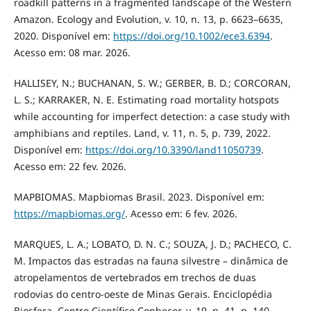
roadkill patterns in a fragmented landscape of the Western
Amazon. Ecology and Evolution, v. 10, n. 13, p. 6623–6635,
2020. Disponível em:
https://doi.org/10.1002/ece3.6394
.
Acesso em: 08 mar. 2026.
HALLISEY, N.; BUCHANAN, S. W.; GERBER, B. D.; CORCORAN,
L. S.; KARRAKER, N. E. Estimating road mortality hotspots
while accounting for imperfect detection: a case study with
amphibians and reptiles. Land, v. 11, n. 5, p. 739, 2022.
Disponível em:
https://doi.org/10.3390/land11050739
.
Acesso em: 22 fev. 2026.
MAPBIOMAS. Mapbiomas Brasil. 2023. Disponível em:
https://mapbiomas.org/
. Acesso em: 6 fev. 2026.
MARQUES, L. A.; LOBATO, D. N. C.; SOUZA, J. D.; PACHECO, C.
M. Impactos das estradas na fauna silvestre – dinâmica de
atropelamentos de vertebrados em trechos de duas
rodovias do centro-oeste de Minas Gerais. Enciclopédia
Biosfera, Centro Científico Conhecer, v. 19, n. 41, p. 140,