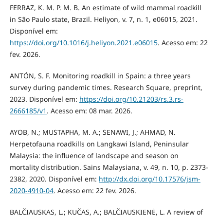
FERRAZ, K. M. P. M. B. An estimate of wild mammal roadkill
in São Paulo state, Brazil. Heliyon, v. 7, n. 1, e06015, 2021.
Disponível em:
https://doi.org/10.1016/j.heliyon.2021.e06015
. Acesso em: 22
fev. 2026.
ANTÓN, S. F. Monitoring roadkill in Spain: a three years
survey during pandemic times. Research Square, preprint,
2023. Disponível em:
https://doi.org/10.21203/rs.3.rs-
2666185/v1
. Acesso em: 08 mar. 2026.
AYOB, N.; MUSTAPHA, M. A.; SENAWI, J.; AHMAD, N.
Herpetofauna roadkills on Langkawi Island, Peninsular
Malaysia: the influence of landscape and season on
mortality distribution. Sains Malaysiana, v. 49, n. 10, p. 2373-
2382, 2020. Disponível em:
http://dx.doi.org/10.17576/jsm-
2020-4910-04
. Acesso em: 22 fev. 2026.
BALČIAUSKAS, L.; KUČAS, A.; BALČIAUSKIENĖ, L. A review of