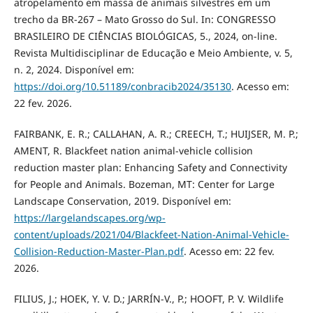
atropelamento em massa de animais silvestres em um
trecho da BR-267 – Mato Grosso do Sul. In: CONGRESSO
BRASILEIRO DE CIÊNCIAS BIOLÓGICAS, 5., 2024, on-line.
Revista Multidisciplinar de Educação e Meio Ambiente, v. 5,
n. 2, 2024. Disponível em:
https://doi.org/10.51189/conbracib2024/35130
. Acesso em:
22 fev. 2026.
FAIRBANK, E. R.; CALLAHAN, A. R.; CREECH, T.; HUIJSER, M. P.;
AMENT, R. Blackfeet nation animal-vehicle collision
reduction master plan: Enhancing Safety and Connectivity
for People and Animals. Bozeman, MT: Center for Large
Landscape Conservation, 2019. Disponível em:
https://largelandscapes.org/wp-
content/uploads/2021/04/Blackfeet-Nation-Animal-Vehicle-
Collision-Reduction-Master-Plan.pdf
. Acesso em: 22 fev.
2026.
FILIUS, J.; HOEK, Y. V. D.; JARRÍN-V., P.; HOOFT, P. V. Wildlife