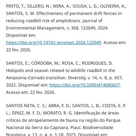
PINTO, T.; SILLERO, N.; MIRA, A.; SOUSA, L. G.; OLIVEIRA, A.;
SANTOS, S. M. Effectiveness of permanent drift fences in
reducing roadkill risk of amphibians. Journal of
Environmental Management, v. 368, 122049, 2024.
Disponível em:
https://doi.org/10.1016/j.jenvman.2024.122049
. Acesso em:
22 fev. 2026.
SANTOS, E.; CÓRDOBA, M.; ROSA, C.; RODRIGUES, D.
Hotspots and season related to wildlife roadkill in the
Amazonia–Cerrado transition. Diversity, v. 14, n. 8, p. 657,
2022. Disponível em:
https://doi.org/10.3390/d14080657
.
Acesso em: 22 fev. 2026.
SANTOS NETA, C. S.; ABRA, F. D.; SANTOS, L. B.; COSTA, E. P.
L.; DINIZ, M. F. D.; MORATO, R. G. Identificação de áreas
críticas de atropelamento de fauna na região do Parque
Nacional da Serra da Capivara, Piauí. Biodiversidade
Brasileira, v. 13, n. 4, p. 1-18, 2023. Disponível em: