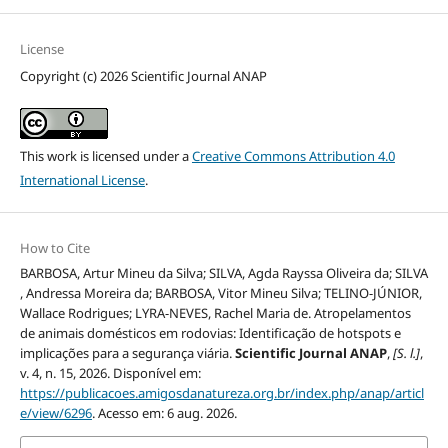
License
Copyright (c) 2026 Scientific Journal ANAP
This work is licensed under a
Creative Commons Attribution 4.0
International License
.
How to Cite
BARBOSA, Artur Mineu da Silva; SILVA, Agda Rayssa Oliveira da; SILVA
, Andressa Moreira da; BARBOSA, Vitor Mineu Silva; TELINO-JÚNIOR,
Wallace Rodrigues; LYRA-NEVES, Rachel Maria de. Atropelamentos
de animais domésticos em rodovias: Identificação de hotspots e
implicações para a segurança viária.
Scientific Journal ANAP
,
[S. l.]
,
v. 4, n. 15, 2026. Disponível em:
https://publicacoes.amigosdanatureza.org.br/index.php/anap/articl
e/view/6296
. Acesso em: 6 aug. 2026.