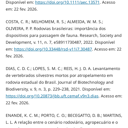
Disponível em:
https://doi.org/10.1111/aec.13571
. Acesso
em: 22 fev. 2026.
COSTA, C. R.; MILHOMEM, R. S.; ALMEIDA, W. M. S.;
OLIVEIRA, P. P. Rodovias brasileiras: importância dos
dispositivos para passagem de fauna. Research, Society and
Development, v. 11, n. 7, e58911730487, 2022. Disponível
em:
https://doi.org/10.33448/rsd-v11i7.30487
. Acesso em: 22
fev. 2026.
DIAS, C. D. C.; LOPES, S. M. C.; REIS, H. J. D. A. Levantamento
de vertebrados silvestres mortos por atropelamento em
rodovia estadual do Brasil. Journal of Biotechnology and
Biodiversity, v. 9, n. 3, p. 229–238, 2021. Disponível em:
https://doi.org/10.20873/jbb.uft.cemaf.v9n3.dias
. Acesso em:
22 fev. 2026.
ENANDE, K. C. M.; PORTO, C. O.; BECEGATTO, D. B.; MARTINS,
L. L. A relação entre o cenário rodoviário, agropecuário e o