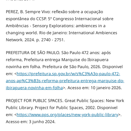
PEREZ, B. Sempre Vivo: reflexão sobre a ocupação
espontânea do CCSP. 5º Congresso Internacional sobre
Ambiências - Sensory Explorations: ambiences in a
changing world. Rio de Janeiro: International Ambiences
Network. 2024. p. 2740 - 2751.
PREFEITURA DE SÃO PAULO. São Paulo 472 anos: após
reforma, Prefeitura entrega Marquise do Ibirapuera
novinha em folha. Prefeitura de São Paulo, 2026. Disponivel
em: <
https://prefeitura.sp.gov.br/w/s%C3%A3o-paulo-472-
anos-ap%C3%B3s-reforma-prefeitura-entrega-marquise-do-
ibirapuera-novinha-em-folha
>. Acesso em: 10 janeiro 2026.
PROJECT FOR PUBLIC SPACES. Great Public Spaces: New York
Public Library. Project for Public Spaces, 2002. Disponivel
em: <
https://www.pps.org/places/new-york-public-library
>.
Acesso em: 3 junho 2024.