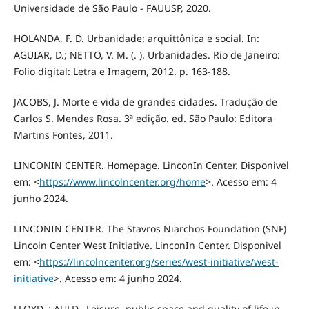
Universidade de São Paulo - FAUUSP, 2020.
HOLANDA, F. D. Urbanidade: arquittônica e social. In:
AGUIAR, D.; NETTO, V. M. (. ). Urbanidades. Rio de Janeiro:
Folio digital: Letra e Imagem, 2012. p. 163-188.
JACOBS, J. Morte e vida de grandes cidades. Tradução de
Carlos S. Mendes Rosa. 3ª edição. ed. São Paulo: Editora
Martins Fontes, 2011.
LINCONIN CENTER. Homepage. LinconIn Center. Disponivel
em: <
https://www.lincolncenter.org/home
>. Acesso em: 4
junho 2024.
LINCONIN CENTER. The Stavros Niarchos Foundation (SNF)
Lincoln Center West Initiative. LinconIn Center. Disponivel
em: <
https://lincolncenter.org/series/west-initiative/west-
initiative
>. Acesso em: 4 junho 2024.
LLOYD, ; AULD,. Leisure, public space and quality of life in