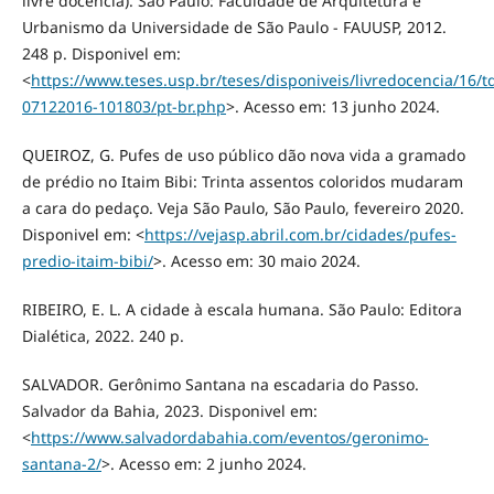
livre docência). São Paulo: Faculdade de Arquitetura e
Urbanismo da Universidade de São Paulo - FAUUSP, 2012.
248 p. Disponivel em:
<
https://www.teses.usp.br/teses/disponiveis/livredocencia/16/t
07122016-101803/pt-br.php
>. Acesso em: 13 junho 2024.
QUEIROZ, G. Pufes de uso público dão nova vida a gramado
de prédio no Itaim Bibi: Trinta assentos coloridos mudaram
a cara do pedaço. Veja São Paulo, São Paulo, fevereiro 2020.
Disponivel em: <
https://vejasp.abril.com.br/cidades/pufes-
predio-itaim-bibi/
>. Acesso em: 30 maio 2024.
RIBEIRO, E. L. A cidade à escala humana. São Paulo: Editora
Dialética, 2022. 240 p.
SALVADOR. Gerônimo Santana na escadaria do Passo.
Salvador da Bahia, 2023. Disponivel em:
<
https://www.salvadordabahia.com/eventos/geronimo-
santana-2/
>. Acesso em: 2 junho 2024.