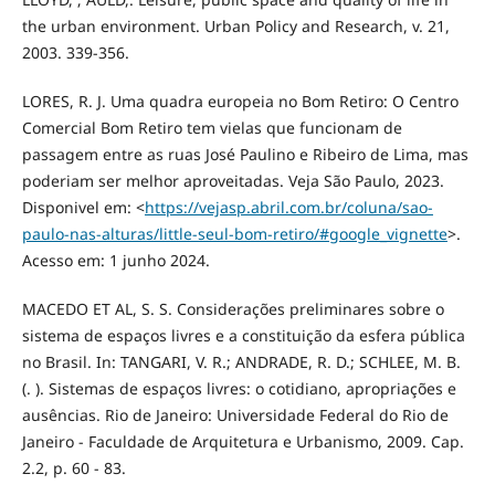
the urban environment. Urban Policy and Research, v. 21,
2003. 339-356.
LORES, R. J. Uma quadra europeia no Bom Retiro: O Centro
Comercial Bom Retiro tem vielas que funcionam de
passagem entre as ruas José Paulino e Ribeiro de Lima, mas
poderiam ser melhor aproveitadas. Veja São Paulo, 2023.
Disponivel em: <
https://vejasp.abril.com.br/coluna/sao-
paulo-nas-alturas/little-seul-bom-retiro/#google_vignette
>.
Acesso em: 1 junho 2024.
MACEDO ET AL, S. S. Considerações preliminares sobre o
sistema de espaços livres e a constituição da esfera pública
no Brasil. In: TANGARI, V. R.; ANDRADE, R. D.; SCHLEE, M. B.
(. ). Sistemas de espaços livres: o cotidiano, apropriações e
ausências. Rio de Janeiro: Universidade Federal do Rio de
Janeiro - Faculdade de Arquitetura e Urbanismo, 2009. Cap.
2.2, p. 60 - 83.