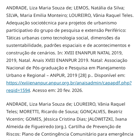
ANDRADE, Liza Maria Souza de; LEMOS, Natália da Silva;
SILVA, Maria Emilia Monteiro; LOUREIRO, Vânia Raquel Teles.
Adequação sociotécnica para projetos de urbanismo
participativo do grupo de pesquisa e extensão Periférico:
Táticas urbanas como tecnologia social, dimensões da
sustentabilidade, padrões espaciais e de acontecimentos e
construção de cenários. In: XVIII ENANPUR NATAL 2019,
2019, Natal. Anais XVIII ENANPUR 2019. Natal: Associação
Nacional de Pós-graduação e Pesquisa em Planejamento
Urbano e Regional – ANPUR, 2019 [28] p.. Disponível em:
https://xviiienanpur.anpur.org.br/anaisadmin/capapdf.php?
reqid=1594
. Acesso em: 20 fev. 2026.
ANDRADE, Liza Maria Souza de; LOUREIRO, Vânia Raquel
Teles; MORETTI, Ricardo de Sousa; GONÇALVES, Beatriz
Vicentin; GOMES, Jéssica Cristina Dias; JALOWITZKI, Ivana
Almeida de Figueiredo (org.). Cartilha de Prevenção de
Riscos: Plano de Contingência Comunitário para emergência