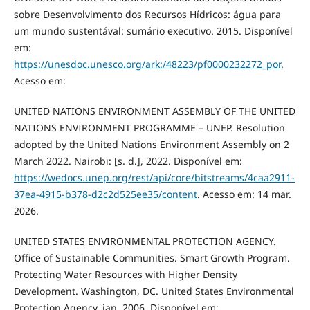
sobre Desenvolvimento dos Recursos Hídricos: água para
um mundo sustentával: sumário executivo. 2015. Disponível
em:
https://unesdoc.unesco.org/ark:/48223/pf0000232272_por
.
Acesso em:
UNITED NATIONS ENVIRONMENT ASSEMBLY OF THE UNITED
NATIONS ENVIRONMENT PROGRAMME – UNEP. Resolution
adopted by the United Nations Environment Assembly on 2
March 2022. Nairobi: [s. d.], 2022. Disponível em:
https://wedocs.unep.org/rest/api/core/bitstreams/4caa2911-
37ea-4915-b378-d2c2d525ee35/content
. Acesso em: 14 mar.
2026.
UNITED STATES ENVIRONMENTAL PROTECTION AGENCY.
Office of Sustainable Communities. Smart Growth Program.
Protecting Water Resources with Higher Density
Development. Washington, DC. United States Environmental
Protection Agency, jan. 2006. Disponível em: