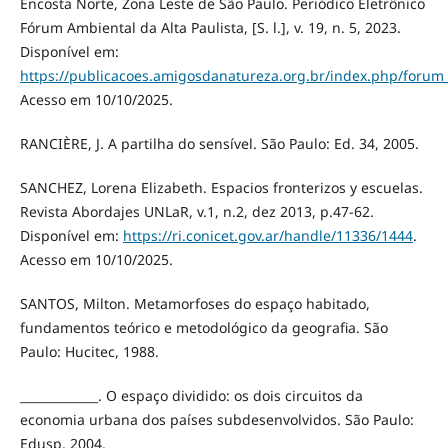
Encosta Norte, Zona Leste de São Paulo. Periódico Eletrônico
Fórum Ambiental da Alta Paulista, [S. l.], v. 19, n. 5, 2023.
Disponível em:
https://publicacoes.amigosdanatureza.org.br/index.php/forum_
Acesso em 10/10/2025.
RANCIÈRE, J. A partilha do sensível. São Paulo: Ed. 34, 2005.
SANCHEZ, Lorena Elizabeth. Espacios fronterizos y escuelas.
Revista Abordajes UNLaR, v.1, n.2, dez 2013, p.47-62.
Disponível em:
https://ri.conicet.gov.ar/handle/11336/1444
.
Acesso em 10/10/2025.
SANTOS, Milton. Metamorfoses do espaço habitado,
fundamentos teórico e metodológico da geografia. São
Paulo: Hucitec, 1988.
_____________. O espaço dividido: os dois circuitos da
economia urbana dos países subdesenvolvidos. São Paulo:
Edusp, 2004.