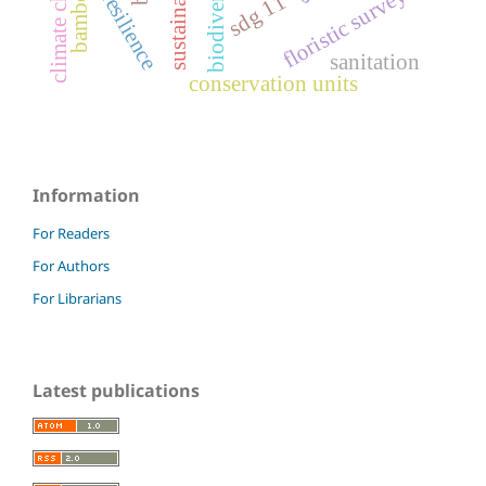
urban resilience
sustainability
climate change
biodiversity
bamboo
floristic survey
sdg 11
sanitation
conservation units
Information
For Readers
For Authors
For Librarians
Latest publications