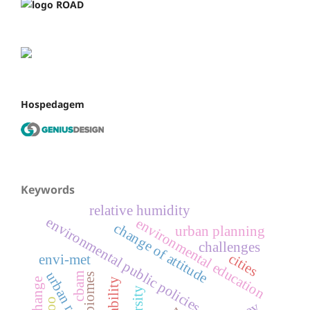
Hospedagem
Keywords
relative humidity
environmental public policies
environmental education
change of attitude
urban planning
challenges
cities
envi-met
cbam
biomes