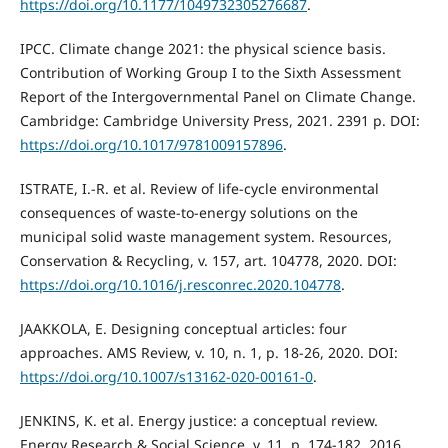
https://doi.org/10.1177/1049732305276687
.
IPCC. Climate change 2021: the physical science basis.
Contribution of Working Group I to the Sixth Assessment
Report of the Intergovernmental Panel on Climate Change.
Cambridge: Cambridge University Press, 2021. 2391 p. DOI:
https://doi.org/10.1017/9781009157896
.
ISTRATE, I.-R. et al. Review of life-cycle environmental
consequences of waste-to-energy solutions on the
municipal solid waste management system. Resources,
Conservation & Recycling, v. 157, art. 104778, 2020. DOI:
https://doi.org/10.1016/j.resconrec.2020.104778
.
JAAKKOLA, E. Designing conceptual articles: four
approaches. AMS Review, v. 10, n. 1, p. 18-26, 2020. DOI:
https://doi.org/10.1007/s13162-020-00161-0
.
JENKINS, K. et al. Energy justice: a conceptual review.
Energy Research & Social Science, v. 11, p. 174-182, 2016.