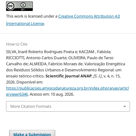
This work is licensed under a
Creative Commons Attribution 4.0
International License
.
How to Cite
SILVA, Inarê Roberto Rodrigues Poeta e; KACZAM , Fabíola;
RICCIOTTI, Antonio Carlos Duarte; OLIVEIRA, Paulo de Tarso
Carvalho de; ALMEIDA, Fabrício Moraes de. Valorização Energética
dos Resíduos Sólidos Urbanos e Desenvolvimento Regional: um
ensaio teórico-crítico.
Scientific Journal ANAP
,
[S. l.]
, v. 4, n. 15,
2026. Disponível em:
https://publicacoes.amigosdanatureza.org.br/index.php/anap/articl
e/view/6346
. Acesso em: 10 aug. 2026.
More Citation Formats
Make a Submission