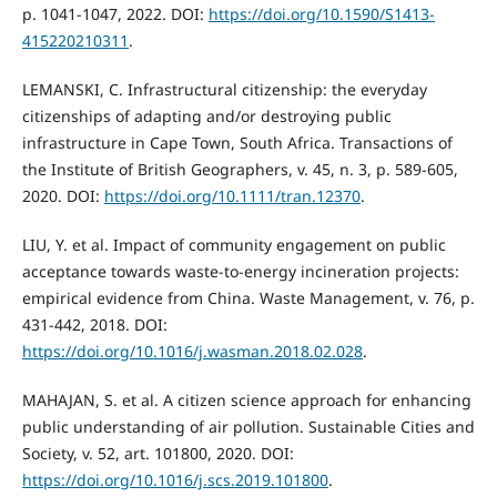
p. 1041-1047, 2022. DOI:
https://doi.org/10.1590/S1413-
415220210311
.
LEMANSKI, C. Infrastructural citizenship: the everyday
citizenships of adapting and/or destroying public
infrastructure in Cape Town, South Africa. Transactions of
the Institute of British Geographers, v. 45, n. 3, p. 589-605,
2020. DOI:
https://doi.org/10.1111/tran.12370
.
LIU, Y. et al. Impact of community engagement on public
acceptance towards waste-to-energy incineration projects:
empirical evidence from China. Waste Management, v. 76, p.
431-442, 2018. DOI:
https://doi.org/10.1016/j.wasman.2018.02.028
.
MAHAJAN, S. et al. A citizen science approach for enhancing
public understanding of air pollution. Sustainable Cities and
Society, v. 52, art. 101800, 2020. DOI:
https://doi.org/10.1016/j.scs.2019.101800
.