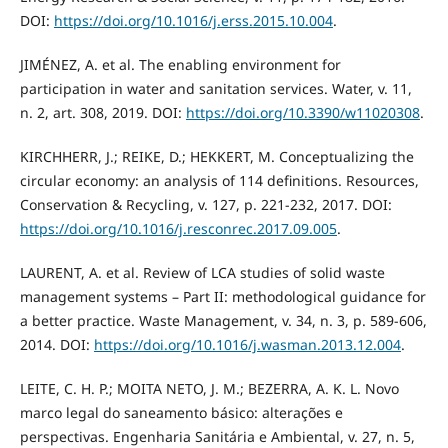
DOI:
https://doi.org/10.1016/j.erss.2015.10.004
.
JIMÉNEZ, A. et al. The enabling environment for
participation in water and sanitation services. Water, v. 11,
n. 2, art. 308, 2019. DOI:
https://doi.org/10.3390/w11020308
.
KIRCHHERR, J.; REIKE, D.; HEKKERT, M. Conceptualizing the
circular economy: an analysis of 114 definitions. Resources,
Conservation & Recycling, v. 127, p. 221-232, 2017. DOI:
https://doi.org/10.1016/j.resconrec.2017.09.005
.
LAURENT, A. et al. Review of LCA studies of solid waste
management systems – Part II: methodological guidance for
a better practice. Waste Management, v. 34, n. 3, p. 589-606,
2014. DOI:
https://doi.org/10.1016/j.wasman.2013.12.004
.
LEITE, C. H. P.; MOITA NETO, J. M.; BEZERRA, A. K. L. Novo
marco legal do saneamento básico: alterações e
perspectivas. Engenharia Sanitária e Ambiental, v. 27, n. 5,