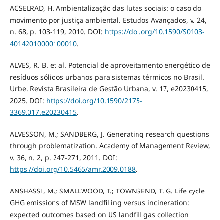
ACSELRAD, H. Ambientalização das lutas sociais: o caso do
movimento por justiça ambiental. Estudos Avançados, v. 24,
n. 68, p. 103-119, 2010. DOI:
https://doi.org/10.1590/S0103-
40142010000100010
.
ALVES, R. B. et al. Potencial de aproveitamento energético de
resíduos sólidos urbanos para sistemas térmicos no Brasil.
Urbe. Revista Brasileira de Gestão Urbana, v. 17, e20230415,
2025. DOI:
https://doi.org/10.1590/2175-
3369.017.e20230415
.
ALVESSON, M.; SANDBERG, J. Generating research questions
through problematization. Academy of Management Review,
v. 36, n. 2, p. 247-271, 2011. DOI:
https://doi.org/10.5465/amr.2009.0188
.
ANSHASSI, M.; SMALLWOOD, T.; TOWNSEND, T. G. Life cycle
GHG emissions of MSW landfilling versus incineration:
expected outcomes based on US landfill gas collection