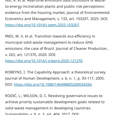
NIE, R. et al. Real-time emissions data disclosure of waste-
to-energy incineration plants and public risk perceptions:
evidence from the housing market. Journal of Environmental
Economics and Management, v. 133, art. 103207, 2025. DOI:
https://doi.org/10.1016/j.jeem.2025.103207
.
PAES, M. X. et al. Transition towards eco-efficiency in
municipal solid waste management to reduce GHG
emissions: the case of Brazil. Journal of Cleaner Production,
v. 263, art. 121370, 2020. DOI:
https://doi.org/10.1016/j.jclepro.2020.121370
.
ROBEYNS, I. The Capability Approach: a theoretical survey.
Journal of Human Development, v. 6, n. 1, p. 93-117, 2005.
DOI:
https://doi.org/10.1080/146498805200034266
.
RODIĆ, L.; WILSON, D. C. Resolving governance issues to
achieve priority sustainable development goals related to
solid waste management in developing countries.
Sustainability, v. 9, n. 3, art. 404, 2017. DOI: