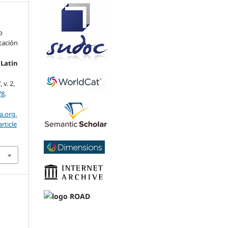
o
itación
.
Latin
]
, v. 2,
78
.
a.org.
rticle