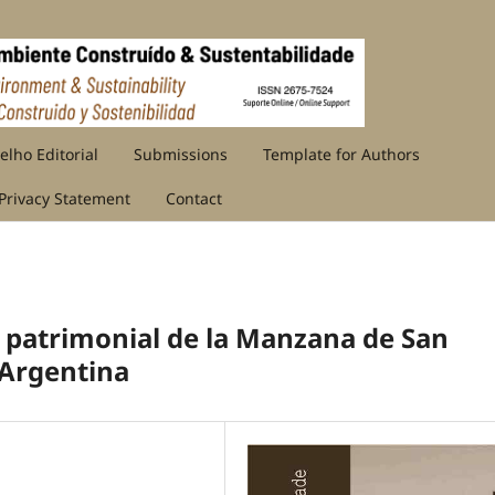
elho Editorial
Submissions
Template for Authors
Privacy Statement
Contact
ón patrimonial de la Manzana de San
 Argentina