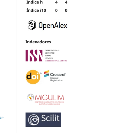
Índice h
4
4
Índice i10
0
0
Indexadores
l-