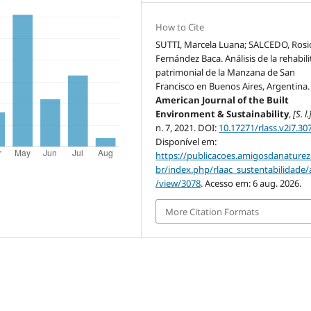
How to Cite
SUTTI, Marcela Luana; SALCEDO, Rosi
Fernández Baca. Análisis de la rehabil
patrimonial de la Manzana de San
Francisco en Buenos Aires, Argentina
American Journal of the Built
Environment & Sustainability
,
[S. l.
n. 7, 2021. DOI:
10.17271/rlass.v2i7.30
Disponível em:
https://publicacoes.amigosdanaturez
br/index.php/rlaac_sustentabilidade/a
/view/3078
. Acesso em: 6 aug. 2026.
More Citation Formats