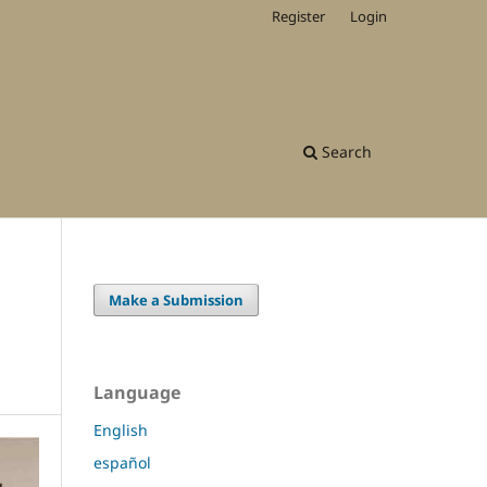
Register
Login
Search
Make a Submission
Language
English
español