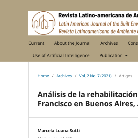
Current
About the Journal
Archives
Cons
Use of Artificial Intelligence
Publication
Home
/
Archives
/
Vol. 2 No. 7 (2021)
/
Artigos
Análisis de la rehabilitaci
Francisco en Buenos Aires,
Marcela Luana Sutti