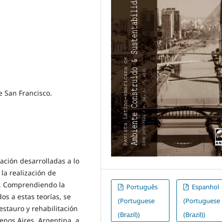
e San Francisco.
ración desarrolladas a lo
la realización de
s. Comprendiendo la
Português
Espanhol
os a estas teorías, se
(Portuguese
(Portuguese
estauro y rehabilitación
(Brazil))
(Brazil))
enos Aires, Argentina, a