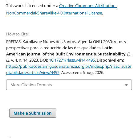
This work is licensed under a
Creative Commons Attribution-
NonCommercial-ShareAlike 4.0 International License
.
How to Cite
FREITAS, Karollayne Nunes dos Santos. Agenda ONU 2030: retos y
perspectivas para la reducción de las desigualdades.
Latin
American Journal of the Built Environment & Sustainability
,
[S.
l.]
, v. 4, n. 14, 2023. DOI:
10.17271/rlass.v4i14.4495
. Disponível em:
https://publicacoes.amigosdanatureza.org.br/index.php/rlaac_suste
ntabilidade/article/view/4495
. Acesso em: 6 aug. 2026.
More Citation Formats
Make a Submission