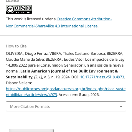
License
This work is licensed under a
Creative Commons Attribution-
NonCommercial-ShareAlike 4.0 International License
.
How to Cite
OLIVEIRA , Diogo Ferraz; VIEIRA, Thales Caetano Barbosa; BEZERRA,
Claudia Maria da Silva; BEZERRA , Eudes Vitor. Los impactos de la Ley
14.300/2022 para el Consumidor/Generador: un análisis de la nueva
norma .
Latin American Journal of the Built Environment &
Sustainability
,
[S. l.]
, v. 5, n. 19, 2024. DOI:
10.17271/rlass.v5i19.4973
.
Disponível em:
https://publicacoes.amigosdanatureza.org.br/index.php/rlaac_suste
ntabilidade/article/view/4973
. Acesso em: 8 aug. 2026.
More Citation Formats