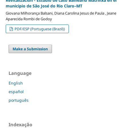
Revitalización - Estudio de caso Balneário Matrinxã en el
municipio de São José do Rio Claro–MT
Giovana Milhorança Balsani, Diana Carolina Jesus de Paula , Jeane
Aparecida Rombi de Godoy
PDF/ESP (Portuguese (Brazil))
Make a Submission
Language
English
español
português
Indexação