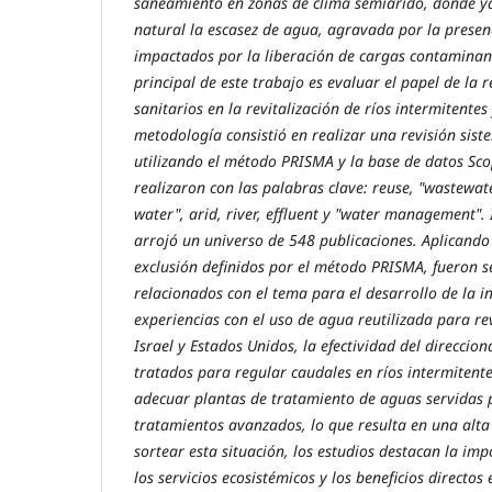
saneamiento en zonas de clima semiárido, donde y
natural la escasez de agua, agravada por la presenc
impactados por la liberación de cargas contaminant
principal de este trabajo es evaluar el papel de la r
sanitarios en la revitalización de ríos intermitentes
metodología consistió en realizar una revisión siste
utilizando el método PRISMA y la base de datos Sc
realizaron con las palabras clave: reuse, "wastewat
water", arid, river, effluent y "water management".
arrojó un universo de 548 publicaciones. Aplicando l
exclusión definidos por el método PRISMA, fueron se
relacionados con el tema para el desarrollo de la i
experiencias con el uso de agua reutilizada para rev
Israel y Estados Unidos, la efectividad del direccio
tratados para regular caudales en ríos intermitente
adecuar plantas de tratamiento de aguas servidas 
tratamientos avanzados, lo que resulta en una alta 
sortear esta situación, los estudios destacan la im
los servicios ecosistémicos y los beneficios directos 