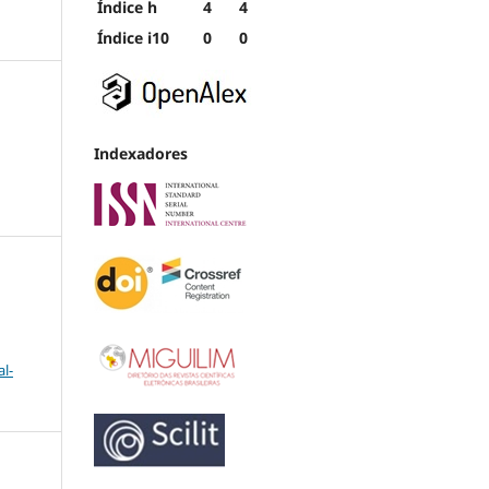
Índice h
4
4
Índice i10
0
0
Indexadores
l-