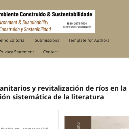
elho Editorial
Submissions
Template for Authors
Privacy Statement
Contact
anitarios y revitalización de ríos en la
ión sistemática de la literatura
duação em Engenharia Civil,