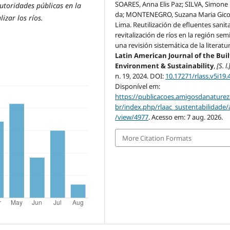
SOARES, Anna Elis Paz; SILVA, Simone
autoridades públicas en la
da; MONTENEGRO, Suzana Maria Gic
izar los ríos.
Lima. Reutilización de efluentes sanita
revitalización de ríos en la región sem
una revisión sistemática de la literatur
Latin American Journal of the Buil
Environment & Sustainability
,
[S. l.
n. 19, 2024. DOI:
10.17271/rlass.v5i19.
Disponível em:
https://publicacoes.amigosdanaturez
br/index.php/rlaac_sustentabilidade/a
/view/4977
. Acesso em: 7 aug. 2026.
More Citation Formats