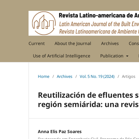
Current
About the Journal
Archives
Cons
Use of Artificial Intelligence
Publication
Home
/
Archives
/
Vol. 5 No. 19 (2024)
/
Artigos
Reutilización de efluentes s
región semiárida: una revis
Anna Elis Paz Soares
Doutoranda em Engenharia Civil, Programa de Pós-Gra