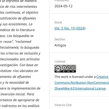
Published
a se enfrenta de manera
2024-05-12
ia de ríos intermitentes
es continuas, el objetivo
eutilización de efluentes
Issue
 y sus ecosistemas. La
Vol. 5 No. 19 (2024)
mática de la literatura
opus.
Las búsquedas se
Section
er reuse", "reclaimed
Artigos
Inicialmente, la búsqueda
os criterios de inclusión y
leccionados seis artículos
License
nvestigación. Con base en
italizar ríos ubicados en
namiento de efluentes
This work is licensed under a
Creative
s y la necesidad de
Commons Attribution-NonCommercia
para la implementación de
ShareAlike 4.0 International License
.
inversión inicial. Para
portancia de apropiarse de
How to Cite
e indirectos en los análisis