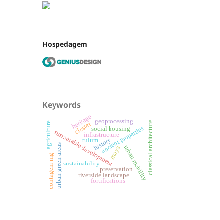
Hospedagem
Keywords
heritage
geoprocessing
classical architecture
cluster
agriculture
ancient properties
social housing
sustainable development
infrastructure
history
tulum
urban green areas
urban mobility
maya
contagem-mg
sustainability
preservation
riverside landscape
fortifications