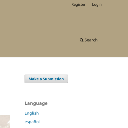
Register
Login
Search
Make a Submission
Language
English
español