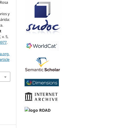
 Rosa
o
rios y
iárida:
a.
t
]
, v. 5,
4977
.
a.org.
rticle