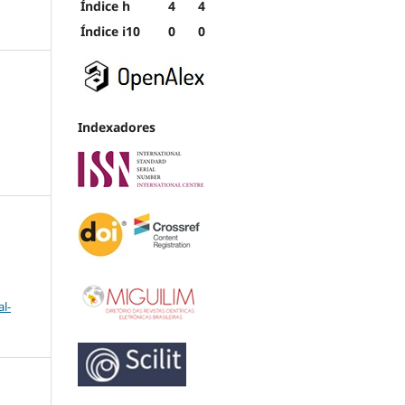
Índice h
4
4
Índice i10
0
0
Indexadores
l-