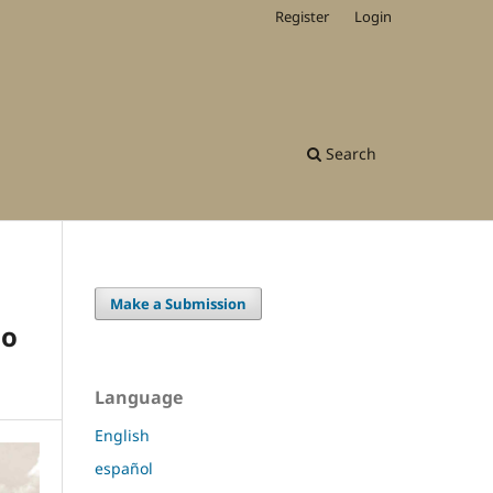
Register
Login
Search
Make a Submission
io
Language
English
español