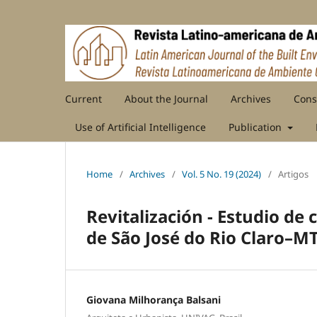
Current
About the Journal
Archives
Cons
Use of Artificial Intelligence
Publication
Home
/
Archives
/
Vol. 5 No. 19 (2024)
/
Artigos
Revitalización - Estudio de
de São José do Rio Claro–M
Giovana Milhorança Balsani