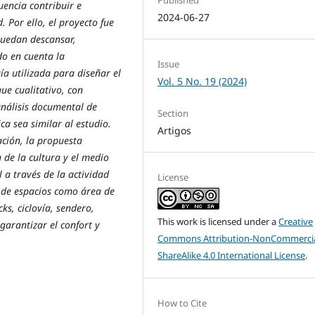
Published
uencia contribuir e
2024-06-27
. Por ello, el proyecto fue
puedan descansar,
do en cuenta la
Issue
a utilizada para diseñar el
Vol. 5 No. 19 (2024)
ue cualitativo, con
análisis documental de
Section
ca sea similar al estudio.
Artigos
ación, la propuesta
 de la cultura y el medio
 a través de la actividad
License
n de espacios como área de
ks, ciclovía, sendero,
This work is licensed under a
Creative
garantizar el confort y
Commons Attribution-NonCommercia
ShareAlike 4.0 International License
.
How to Cite