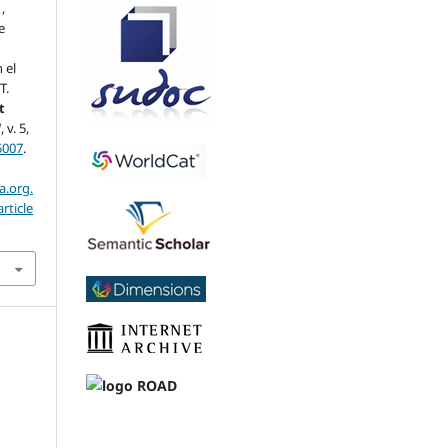
,
e
 el
T.
t
]
, v. 5,
5007
.
a.org.
rticle