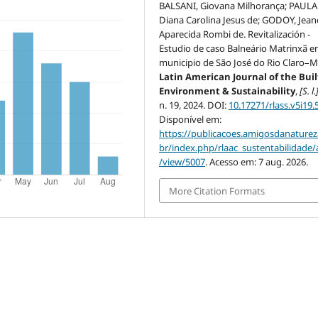
BALSANI, Giovana Milhorança; PAULA 
Diana Carolina Jesus de; GODOY, Jean
Aparecida Rombi de. Revitalización -
Estudio de caso Balneário Matrinxã en
municipio de São José do Rio Claro–M
Latin American Journal of the Buil
Environment & Sustainability
,
[S. l.
n. 19, 2024. DOI:
10.17271/rlass.v5i19.
Disponível em:
https://publicacoes.amigosdanaturez
br/index.php/rlaac_sustentabilidade/a
/view/5007
. Acesso em: 7 aug. 2026.
More Citation Formats