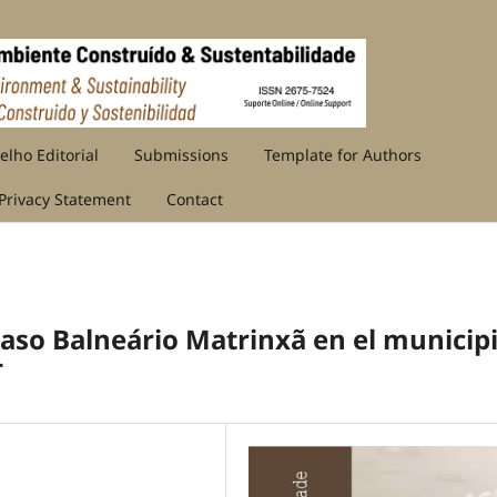
elho Editorial
Submissions
Template for Authors
Privacy Statement
Contact
 caso Balneário Matrinxã en el municip
T