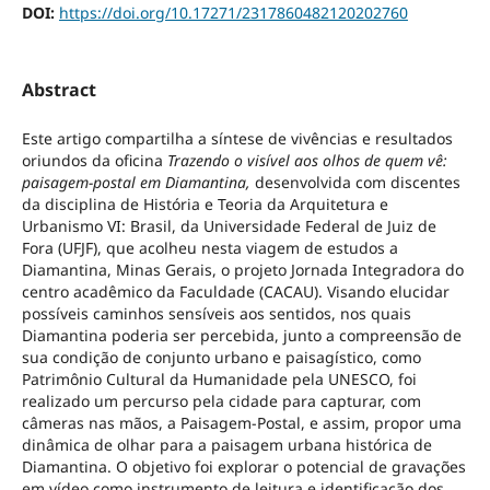
DOI:
https://doi.org/10.17271/2317860482120202760
Abstract
Este artigo compartilha a síntese de vivências e resultados
oriundos da oficina
Trazendo o visível aos olhos de quem vê:
paisagem-postal em Diamantina,
desenvolvida com discentes
da disciplina de História e Teoria da Arquitetura e
Urbanismo VI: Brasil, da Universidade Federal de Juiz de
Fora (UFJF), que acolheu nesta viagem de estudos a
Diamantina, Minas Gerais, o projeto Jornada Integradora do
centro acadêmico da Faculdade (CACAU). Visando elucidar
possíveis caminhos sensíveis aos sentidos, nos quais
Diamantina poderia ser percebida, junto a compreensão de
sua condição de conjunto urbano e paisagístico, como
Patrimônio Cultural da Humanidade pela UNESCO, foi
realizado um percurso pela cidade para capturar, com
câmeras nas mãos, a Paisagem-Postal, e assim, propor uma
dinâmica de olhar para a paisagem urbana histórica de
Diamantina. O objetivo foi explorar o potencial de gravações
em vídeo como instrumento de leitura e identificação dos