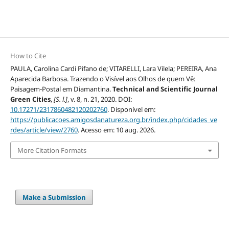
How to Cite
PAULA, Carolina Cardi Pifano de; VITARELLI, Lara Vilela; PEREIRA, Ana
Aparecida Barbosa. Trazendo o Visível aos Olhos de quem Vê:
Paisagem-Postal em Diamantina.
Technical and Scientific Journal
Green Cities
,
[S. l.]
, v. 8, n. 21, 2020. DOI:
10.17271/2317860482120202760
. Disponível em:
https://publicacoes.amigosdanatureza.org.br/index.php/cidades_ve
rdes/article/view/2760
. Acesso em: 10 aug. 2026.
More Citation Formats
Make a Submission