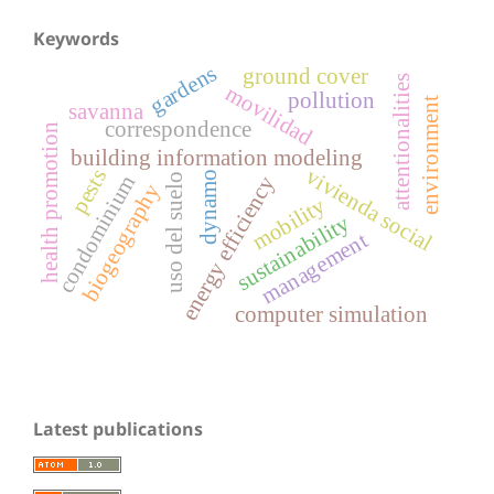
Keywords
gardens
ground cover
attentionalities
movilidad
pollution
environment
savanna
correspondence
health promotion
building information modeling
vivienda social
pests
dynamo
uso del suelo
condominium
energy efficiency
biogeography
mobility
sustainability
management
computer simulation
Latest publications