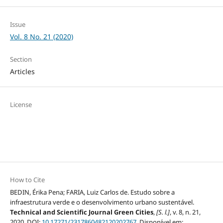
Issue
Vol. 8 No. 21 (2020)
Section
Articles
License
How to Cite
BEDIN, Érika Pena; FARIA, Luiz Carlos de. Estudo sobre a
infraestrutura verde e o desenvolvimento urbano sustentável.
Technical and Scientific Journal Green Cities
,
[S. l.]
, v. 8, n. 21,
2020. DOI:
10.17271/2317860482120202767
. Disponível em: