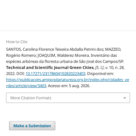
How to Cite
SANTOS, Carolina Florence Teixeira Abdalla Petrini dos; MAZZEO,
Rogério Romero; JOAQUIM, Walderez Moreira. Inventário das
espécies arbóreas da floresta urbana de São José dos Campos/SP.
Technical and Scientific Journal Green Cities
,
[S. l.]
, v. 10, n. 28,
2022. DOI:
10.17271/23178604102820223403
. Disponível em:
https://publicacoes.amigosdanatureza.org.br/index.php/cidades_ve
rdes/article/view/3403
. Acesso em: 5 aug. 2026.
More Citation Formats
Make a Submission