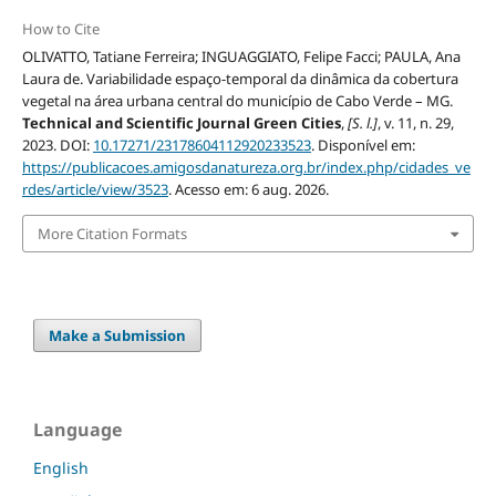
How to Cite
OLIVATTO, Tatiane Ferreira; INGUAGGIATO, Felipe Facci; PAULA, Ana
Laura de. Variabilidade espaço-temporal da dinâmica da cobertura
vegetal na área urbana central do município de Cabo Verde – MG.
Technical and Scientific Journal Green Cities
,
[S. l.]
, v. 11, n. 29,
2023. DOI:
10.17271/23178604112920233523
. Disponível em:
https://publicacoes.amigosdanatureza.org.br/index.php/cidades_ve
rdes/article/view/3523
. Acesso em: 6 aug. 2026.
More Citation Formats
Make a Submission
Language
English