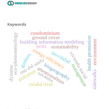
Keywords
condominium
eco-phenomenology
ground cover
health promotion
environment
building information modeling
pests
sustainability
energy efficiency
movilidad
vivienda social
gardens
uso del suelo
biogeography
management
dynamo
attentionalities
pollution
sidewalks
savanna
cuiabá river