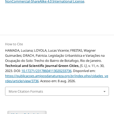
NonCommercial-ShareAlike 4.0 International License
.
How to Cite
HAMADA, Luciana; LOYOLA, Lucas Vicente; FREITAS, Wagner
Guimarães; DRACH, Patricia. Legislação Urbanística e Variações na
Ocupação do Solo: Trecho do Bairro de Botafogo, Rio de Janeiro.
Technical and Scientific Journal Green Cities
,
[S. l.]
, v. 11, n. 30,
2023. DOI:
10.17271/23178604113020233736
. Disponível em:
https://publicacoes.amigosdanatureza.org.br/index.php/cidades_ve
rdes/article/view/3736
. Acesso em: 8 aug. 2026.
More Citation Formats