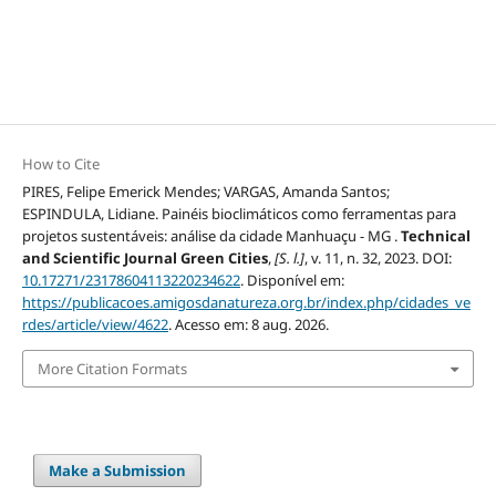
How to Cite
PIRES, Felipe Emerick Mendes; VARGAS, Amanda Santos;
ESPINDULA, Lidiane. Painéis bioclimáticos como ferramentas para
projetos sustentáveis: análise da cidade Manhuaçu - MG .
Technical
and Scientific Journal Green Cities
,
[S. l.]
, v. 11, n. 32, 2023. DOI:
10.17271/23178604113220234622
. Disponível em:
https://publicacoes.amigosdanatureza.org.br/index.php/cidades_ve
rdes/article/view/4622
. Acesso em: 8 aug. 2026.
More Citation Formats
Make a Submission