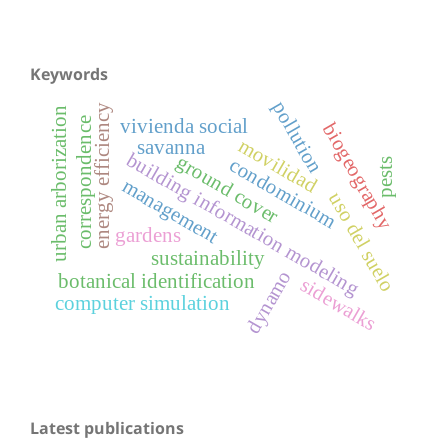
Keywords
pollution
energy efficiency
urban arborization
vivienda social
correspondence
biogeography
movilidad
savanna
building information modeling
ground cover
condominium
pests
management
uso del suelo
gardens
sustainability
dynamo
botanical identification
sidewalks
computer simulation
Latest publications