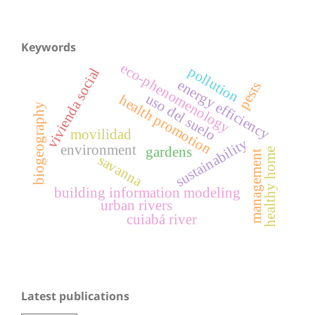
Keywords
eco-phenomenology
pollution
vivienda social
energy efficiency
pests
uso del suelo
health promotion
biogeography
movilidad
sustainability
environment
gardens
healthy home
management
savanna
building information modeling
urban rivers
cuiabá river
Latest publications