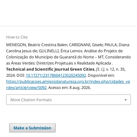
How to Cite
MENEGON, Beatriz Crestina Balen; CARIGNANI, Gisele; PAULA, Diana
Carolina Jesus de; GULINELLI, Érica Lemos. Análise do Projeto de
Colonização do Município de Guarantã do Norte – MT, Considerando
as Áreas Verdes: Diretrizes Projetuais x Realidade Aplicada .
Technical and Scientific Journal Green Cities
,
[S. l.]
, v. 12, n. 35,
2024. DOI:
10.17271/23178604123520245092
. Disponível em:
https://publicacoes.amigosdanatureza.org.br/index.php/cidades_ve
rdes/article/view/5092
. Acesso em: 8 aug. 2026.
More Citation Formats
Make a Submission