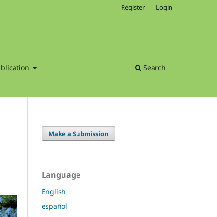
Register
Login
blication
Search
Make a Submission
Language
English
español