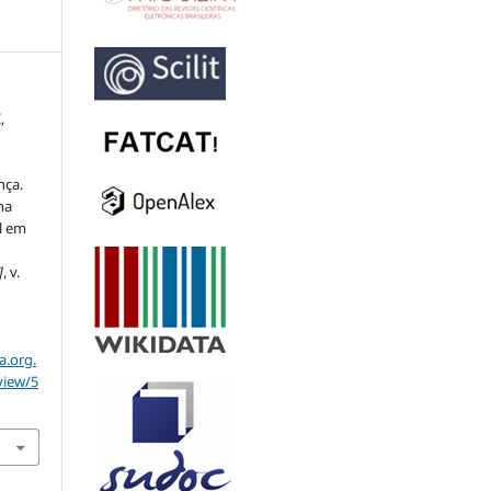
,
nça.
na
l em
]
, v.
a.org.
view/5