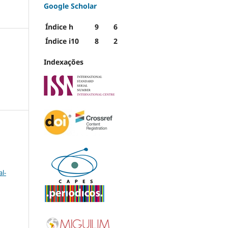
Google Scholar
Índice h
9
6
Índice i10
8
2
Indexações
l-