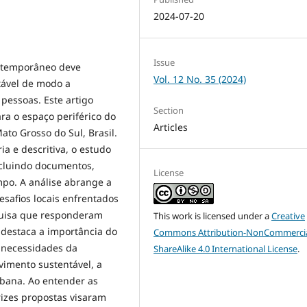
2024-07-20
Issue
ntemporâneo deve
Vol. 12 No. 35 (2024)
tável de modo a
 pessoas. Este artigo
Section
ra o espaço periférico do
Articles
to Grosso do Sul, Brasil.
a e descritiva, o estudo
ncluindo documentos,
License
mpo. A análise abrange a
esafios locais enfrentados
quisa que responderam
This work is licensed under a
Creative
 destaca a importância do
Commons Attribution-NonCommercia
s necessidades da
ShareAlike 4.0 International License
.
vimento sustentável, a
urbana. Ao entender as
rizes propostas visaram