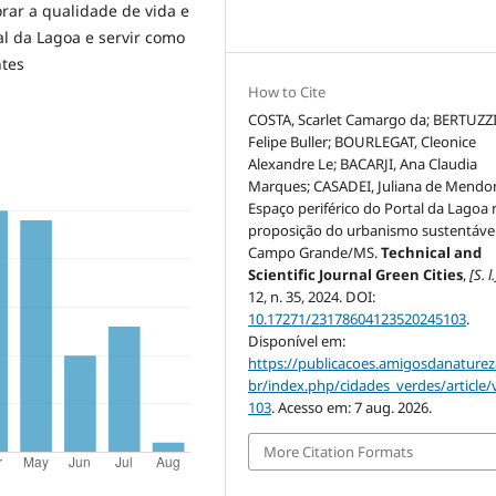
orar a qualidade de vida e
al da Lagoa e servir como
ntes
How to Cite
COSTA, Scarlet Camargo da; BERTUZZI
Felipe Buller; BOURLEGAT, Cleonice
Alexandre Le; BACARJI, Ana Claudia
Marques; CASADEI, Juliana de Mendo
Espaço periférico do Portal da Lagoa 
proposição do urbanismo sustentáve
Campo Grande/MS.
Technical and
Scientific Journal Green Cities
,
[S. l.
12, n. 35, 2024. DOI:
10.17271/23178604123520245103
.
Disponível em:
https://publicacoes.amigosdanaturez
br/index.php/cidades_verdes/article/
103
. Acesso em: 7 aug. 2026.
More Citation Formats