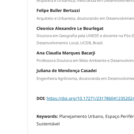
Arquiteta e Urbanista, mestranda em Desenvolvimento 
Felipe Buller Bertuzzi
Arquiteto e Urbanista, doutorando em Desenvolvimento
Cleonice Alexandre Le Bourlegat
Doutora em Geografia pela UNESP, e docente na Pós
Desenvolvimento Local, UCDB, Brasil.
Ana Claudia Marques Bacarji
Professora Doutora em Meio Ambiente e Desenvolvimen
Juliana de Mendonça Casadei
Engenheira Agrônoma, doutoranda em Desenvolvimento
DOI:
https://doi.org/10.17271/231786041235202
Keywords:
Planejamento Urbano, Espaço Perifé
Sustentável