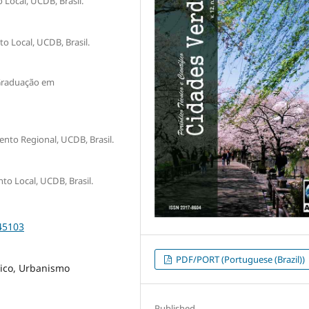
Local, UCDB, Brasil.
 Local, UCDB, Brasil.
-Graduação em
to Regional, UCDB, Brasil.
 Local, UCDB, Brasil.
45103
PDF/PORT (Portuguese (Brazil))
rico, Urbanismo
Published