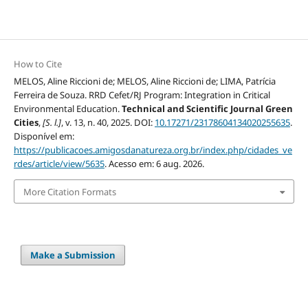
How to Cite
MELOS, Aline Riccioni de; MELOS, Aline Riccioni de; LIMA, Patrícia
Ferreira de Souza. RRD Cefet/RJ Program: Integration in Critical
Environmental Education.
Technical and Scientific Journal Green
Cities
,
[S. l.]
, v. 13, n. 40, 2025. DOI:
10.17271/23178604134020255635
.
Disponível em:
https://publicacoes.amigosdanatureza.org.br/index.php/cidades_ve
rdes/article/view/5635
. Acesso em: 6 aug. 2026.
More Citation Formats
Make a Submission