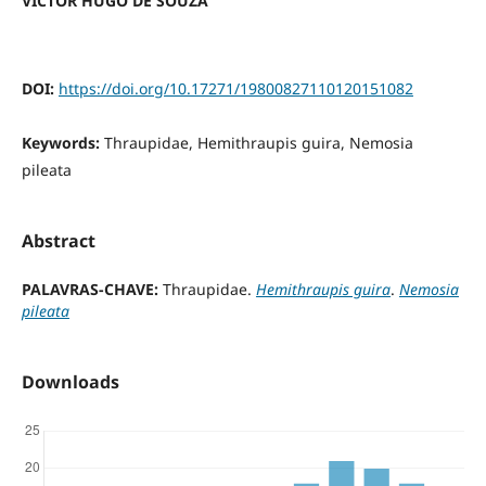
VICTOR HUGO DE SOUZA
DOI:
https://doi.org/10.17271/19800827110120151082
Keywords:
Thraupidae, Hemithraupis guira, Nemosia
pileata
Abstract
PALAVRAS-CHAVE:
Thraupidae.
Hemithraupis guira
.
Nemosia
pileata
Downloads