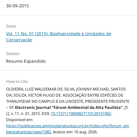
30-09-2015
Issue
Vol. 11 No. 01 (2015): Biodiversidade e Unidades de
Conservação
Section
Resumo Expandido
How to Cite
OLIVEIRA, LUIZ WALDEMAR DE; SILVA, JOHNNY MICHAEL SANTOS
DA; SOUZA, VICTOR HUGO DE. ASSOCIAÇÃO ENTRE ESPÉCIES DE
THRAUPIDAE NO CAMPUS II DA UNOESTE, PRESIDENTE PRUDENTE
– SP.
Electronic Journal "Fórum Ambiental da Alta Paulista"
,
[S.
l.]
, v. 11, n. 01, 2015. DOI:
10.17271/19800827110120151082
.
Disponível em:
https://publicacoes.amigosdanatureza.org.br/index.php/forum_am
biental/article/view/1082
. Acesso em: 10 aug. 2026.