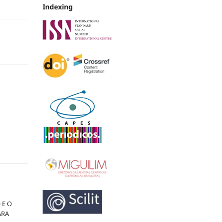
Indexing
s
 E O
ARA