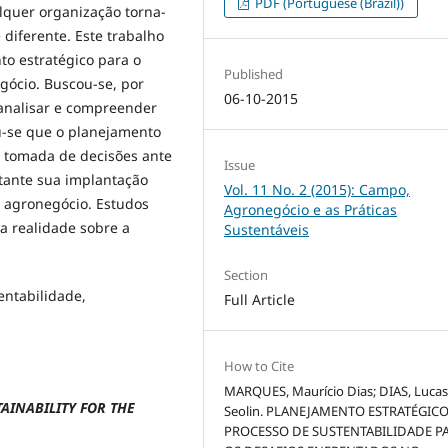
PDF (Portuguese (Brazil))
lquer organização torna-
diferente. Este trabalho
o estratégico para o
Published
gócio. Buscou-se, por
06-10-2015
 analisar e compreender
ou-se que o planejamento
a tomada de decisões ante
Issue
rtante sua implantação
Vol. 11 No. 2 (2015): Campo,
 agronegócio. Estudos
Agronegócio e as Práticas
a realidade sobre a
Sustentáveis
Section
entabilidade,
Full Article
How to Cite
MARQUES, Maurício Dias; DIAS, Luca
AINABILITY FOR THE
Seolin. PLANEJAMENTO ESTRATÉGICO
PROCESSO DE SUSTENTABILIDADE P