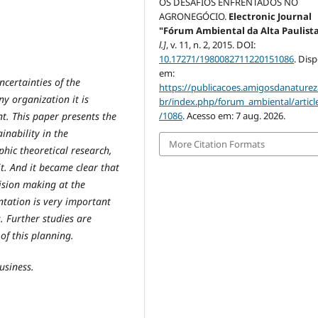
OS DESAFIOS ENFRENTADOS NO
AGRONEGÓCIO.
Electronic Journal
"Fórum Ambiental da Alta Paulist
l.]
, v. 11, n. 2, 2015. DOI:
10.17271/1980082711220151086
. Dis
em:
ncertainties of the
https://publicacoes.amigosdanaturez
ny organization it is
br/index.php/forum_ambiental/articl
/1086
. Acesso em: 7 aug. 2026.
nt. This paper presents the
inability in the
More Citation Formats
phic theoretical research,
t. And it became clear that
cision making at the
ntation is very important
.
Further studies are
of this planning.
usiness.