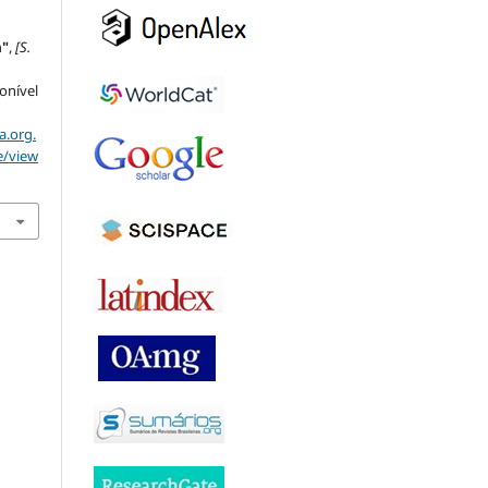
a"
,
[S.
ponível
a.org.
e/view