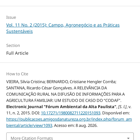
Issue
Vol. 11 No. 2 (2015): Campo, Agronegócio e as Práticas
Sustentáveis
Section
Full Article
How to Cite
VIEIRA, Silvia Cristina; BERNARDO, Cristiane Hengler Corrêa;
SANT’ANA, Ricardo César Gonçalves. A RELEVÂNCIA DA
COMUNICAÇÃO RURAL NA DIFUSÃO DE INFORMAÇÕES PARA A
AGRICULTURA FAMILIAR: UM ESTUDO DE CASO DO “CODAF”.
Electronic Journal "Fórum Ambiental da Alta Paulista"
,
[S. l.]
, v.
11, n. 2, 2015. DOI:
10.17271/1980082711220151093
. Disponível em:
https://publicacoes.amigosdanatureza.org.br/index.php/forum_am
biental/article/view/1093
. Acesso em: 8 aug. 2026.
More Citation Formats