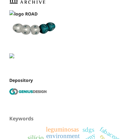
Depository
Keywords
fabaceae
leguminosas
sdgs
environment
silício