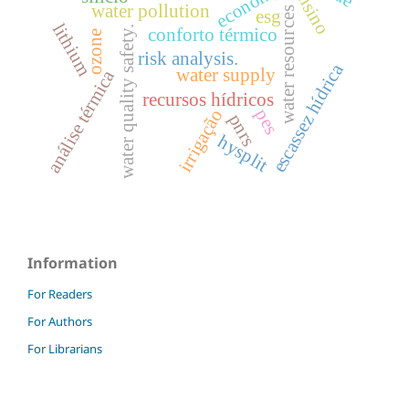
economy
ensino
water pollution
water resources
esg
lithium
water quality safety.
conforto térmico
ozone
risk analysis.
escassez hídrica
water supply
análise térmica
recursos hídricos
pes
irrigação
pnrs
hysplit
Information
For Readers
For Authors
For Librarians