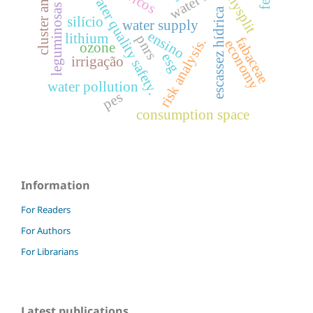
cluster analysis
water quality safety.
hysplit
leguminosas
escassez hídrica
silício
water supply
ensino
lithium
pnrs
fabaceae
risk analysis.
economy
ozone
esg
irrigação
water pollution
pes
consumption space
Information
For Readers
For Authors
For Librarians
Latest publications