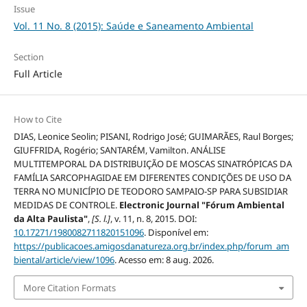
Issue
Vol. 11 No. 8 (2015): Saúde e Saneamento Ambiental
Section
Full Article
How to Cite
DIAS, Leonice Seolin; PISANI, Rodrigo José; GUIMARÃES, Raul Borges;
GIUFFRIDA, Rogério; SANTARÉM, Vamilton. ANÁLISE
MULTITEMPORAL DA DISTRIBUIÇÃO DE MOSCAS SINATRÓPICAS DA
FAMÍLIA SARCOPHAGIDAE EM DIFERENTES CONDIÇÕES DE USO DA
TERRA NO MUNICÍPIO DE TEODORO SAMPAIO-SP PARA SUBSIDIAR
MEDIDAS DE CONTROLE.
Electronic Journal "Fórum Ambiental
da Alta Paulista"
,
[S. l.]
, v. 11, n. 8, 2015. DOI:
10.17271/1980082711820151096
. Disponível em:
https://publicacoes.amigosdanatureza.org.br/index.php/forum_am
biental/article/view/1096
. Acesso em: 8 aug. 2026.
More Citation Formats