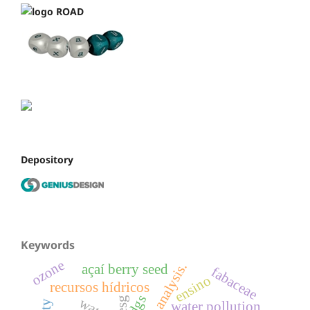
Depository
Keywords
ozone
risk analysis.
açaí berry seed
fabaceae
ensino
recursos hídricos
sdgs
esg
water pollution