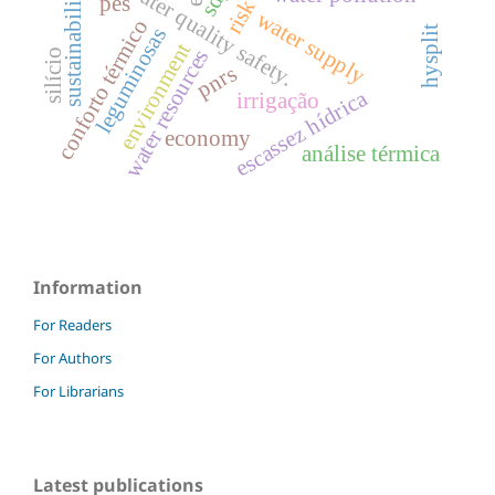
water quality safety.
sustainability
pes
water supply
conforto térmico
hysplit
leguminosas
environment
water resources
silício
pnrs
escassez hídrica
irrigação
economy
análise térmica
Information
For Readers
For Authors
For Librarians
Latest publications