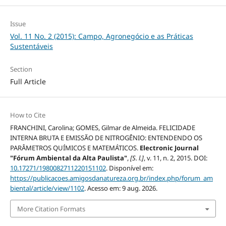
Issue
Vol. 11 No. 2 (2015): Campo, Agronegócio e as Práticas
Sustentáveis
Section
Full Article
How to Cite
FRANCHINI, Carolina; GOMES, Gilmar de Almeida. FELICIDADE
INTERNA BRUTA E EMISSÃO DE NITROGÊNIO: ENTENDENDO OS
PARÂMETROS QUÍMICOS E MATEMÁTICOS.
Electronic Journal
"Fórum Ambiental da Alta Paulista"
,
[S. l.]
, v. 11, n. 2, 2015. DOI:
10.17271/1980082711220151102
. Disponível em:
https://publicacoes.amigosdanatureza.org.br/index.php/forum_am
biental/article/view/1102
. Acesso em: 9 aug. 2026.
More Citation Formats