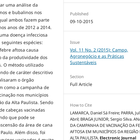
zar uma análise da
nos e bubalinos nos
Published
 qual ambos fazem parte
09-10-2015
 nos anos de 2012 a 2014.
 uma doença infecciosa
Issue
 seguintes espécies:
Vol. 11 No. 2 (2015): Campo,
 febre aftosa causa
Agronegócio e as Práticas
 da produtividade dos
Sustentáveis
. O método utilizado
endo de caráter descritivo
Section
alisaram o órgão
Full Article
em como a campanha de
cinação nos municípios
ão da Alta Paulista. Sendo
How to Cite
 de cabeças vacinadas
LAMARCA, Daniel Sá Freire; PARRA, Jul
endo que pode se
Abril; BRAGA JUNIOR, Sergio Silva. AN
ascensão da área de cana
DA CAMPANHA DE VACINAÇÃO DA F
AFTOSA EM MUNICÍPIOS DA REGIÃO
Paulo. Além disso, foi
ALTA PAULISTA.
Electronic Journal
bovinos vacinados é muito