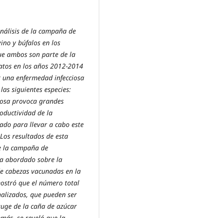
análisis de la campaña de
ino y búfalos en los
ue ambos son parte de la
datos en los años 2012-2014
ser una enfermedad infecciosa
as siguientes especies:
ftosa provoca grandes
oductividad de la
ado para llevar a cabo este
 Los resultados de esta
e la campaña de
ha abordado sobre la
de cabezas vacunadas en la
mostró que el número total
alizados, que pueden ser
auge de la caña de azúcar
más, se reveló que la