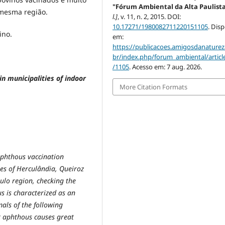
"Fórum Ambiental da Alta Paulist
mesma região.
l.]
, v. 11, n. 2, 2015. DOI:
10.17271/1980082711220151105
. Dis
ino.
em:
https://publicacoes.amigosdanaturez
br/index.php/forum_ambiental/articl
/1105
. Acesso em: 7 aug. 2026.
n municipalities of indoor
More Citation Formats
 aphthous vaccination
ies of Herculândia, Queiroz
ulo region, checking the
s is characterized as an
als of the following
er aphthous causes great