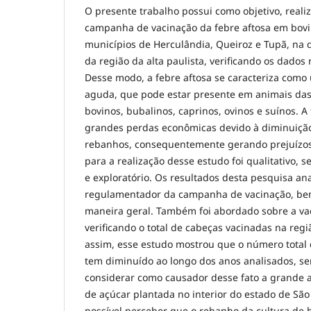
O presente trabalho possui como objetivo, reali
campanha de vacinação da febre aftosa em bovi
municípios de Herculândia, Queiroz e Tupã, na
da região da alta paulista, verificando os dados
Desse modo, a febre aftosa se caracteriza como
aguda, que pode estar presente em animais das
bovinos, bubalinos, caprinos, ovinos e suínos. A
grandes perdas econômicas devido à diminuição
rebanhos, consequentemente gerando prejuízos
para a realização desse estudo foi qualitativo, s
e exploratório. Os resultados desta pesquisa an
regulamentador da campanha de vacinação, b
maneira geral. Também foi abordado sobre a va
verificando o total de cabeças vacinadas na regi
assim, esse estudo mostrou que o número total
tem diminuído ao longo dos anos analisados, s
considerar como causador desse fato a grande 
de açúcar plantada no interior do estado de São 
possível perceber que o rebanho da cultura de 