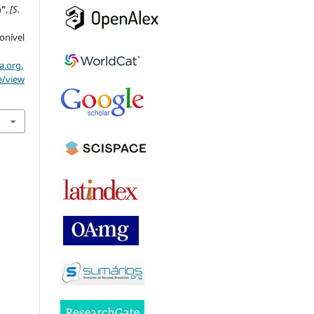
a"
,
[S.
ponível
a.org.
e/view