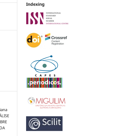
Indexing
iana
ÁLISE
EBRE
 DA