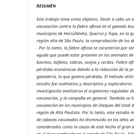
RESUMÉN
Este trabajo tiene como objetivo, llevar a cabo un 
vacunación contra la fiebre aftosa en el ganado bov
municipios de Herculândia, Queiroz y Tupa, en la q
región alta de São Paulo, la comprobación de los 
. Por lo tanto, la fiebre aftosa se caracteriza por 
aguda que puede estar presente en los animales de l
bovinos, búfalos, cabras, ovejas y cerdos. Fiebre a
pérdidas económicas debido a la reducción de la pr
ganadería, lo que genera pérdidas. El método utiliz
estudio fue cualitativo y descriptivo y exploratorio.
investigación analizaron el organismo regulador d
vacunación, y la campaña en general. También se 
vacunación en los municipios de cheques del total 
región de Alta Paulista. Por lo tanto, este estudio 
de cabezas vacunados ha disminuido en los años an
considerados como la causa de este hecho el gran 
en el área sembrada en el estado de São Paulo. Ade